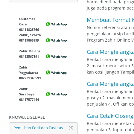
harus diedit pada prog
juga pada program back
Membuat Format No
Customer
Care
Nomor referensi atau 
08111828766
pengelolaan arsip bukt
Zahir Jakarta
Program Zahir Online V
08119866999
Cara Menghilangka
Zahir Malang
08113567891
Berikut cara menghilan
2. masuk menu setup 3.
Zahir
kan opsi 'Jangan Tampi
Yogyakarta
082221345599
Cara Menghilangka
Zahir
Berikut cara menghilan
Surabaya
posnya 2. masuk menu s
08117577444
penjualan 4. Off kan o
Cara Cetak Closing
KNOWLEDGEBASE
Berikut cara mencetak c
Pemilihan Edisi dan Fasilitas
(4)
penjualan 3. Input dat