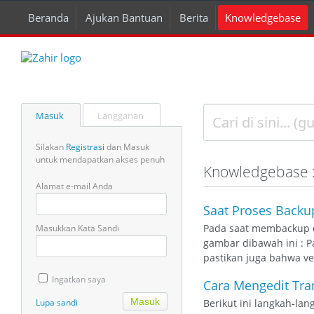
Beranda
Ajukan Bantuan
Berita
Knowledgebase
Masuk
Langganan
Silakan
Registrasi
dan Masuk
untuk mendapatkan akses penuh
Knowledgebase : 
Alamat e-mail Anda
Saat Proses Backu
Pada saat membackup d
Masukkan Kata Sandi
gambar dibawah ini : P
pastikan juga bahwa ver
Ingatkan saya
Cara Mengedit Tran
Lupa sandi
Berikut ini langkah-la