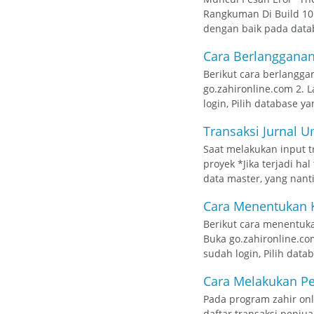
Rangkuman Di Build 10B
dengan baik pada datab
Cara Berlangganan 
Berikut cara berlanggan
go.zahironline.com 2. 
login, Pilih database ya
Transaksi Jurnal 
Saat melakukan input 
proyek *Jika terjadi h
data master, yang nant
Cara Menentukan K
Berikut cara menentukan
Buka go.zahironline.co
sudah login, Pilih datab
Cara Melakukan Pe
Pada program zahir on
daftar transaksi penj