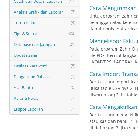
Cetak dan Desain Laporan
(12)
Cara Mengirimkan F
Analisis Grafik dan Laporan
(7)
Untuk program zahir on
pelanggan atau ke emai
Tutup Buku
(9)
dahulu buka daftar tran
Tips & Solusi
(433)
Mengekspor Faktur
Database dan Jaringan
(21)
Pada program Zahir On
Update Zahir
(2)
file PDF. Berikut lang
: KONVERSI LAPORAN KE 
Fasilitas Password
(5)
Cara Import Trans
Pengaturan Bahasa
(1)
Berikut cara import tr
Alat Bantu
(5)
Buka table CSV nya 2. 
diwarnakan) 3. Isi tabl
Peranti Keras
(2)
Cara Mengaktifkan
Ekspor Laporan
(2)
Berikut cara mengakti
atau kas dan bank : 1.
di daftarkan 3. Jika sud