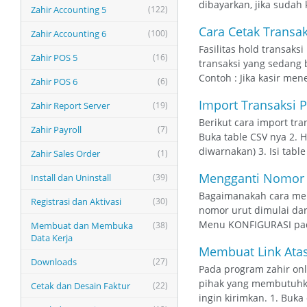
dibayarkan, jika sudah 
Zahir Accounting 5
(122)
Cara Cetak Transa
Zahir Accounting 6
(100)
Fasilitas hold transak
Zahir POS 5
(16)
transaksi yang sedang 
Contoh : Jika kasir me
Zahir POS 6
(6)
Import Transaksi 
Zahir Report Server
(19)
Berikut cara import tr
Zahir Payroll
(7)
Buka table CSV nya 2. 
diwarnakan) 3. Isi tabl
Zahir Sales Order
(1)
Mengganti Nomor U
Install dan Uninstall
(39)
Bagaimanakah cara mens
Registrasi dan Aktivasi
(30)
nomor urut dimulai dar
Menu KONFIGURASI pada
Membuat dan Membuka
(38)
Data Kerja
Membuat Link Atas 
Downloads
(27)
Pada program zahir onl
pihak yang membutuhka
Cetak dan Desain Faktur
(22)
ingin kirimkan. 1. Buka