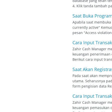
database yang telah ter
4. Klik tanda tambah pa
Saat Buka Program
Apabila saat membuka 
currently active" Kemu
pesan "Access violation
Cara Input Transa
Zahir Cash Manager me
keuangan penerimaan d
Berikut cara input tran
Saat Akan Registra
Pada saat akan mempro
utama. Seharusnya pad
form pengisian data Reg
Cara Input Transa
Zahir Cash Manager me
keuangan pemasukan da