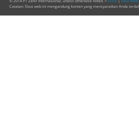
© 2014 PT Zahir Internasional, unless otherwise noted. >
EULA
|
Situs Web 
Catatan: Situs web ini mengandung konten yang mensyaratkan Anda terda