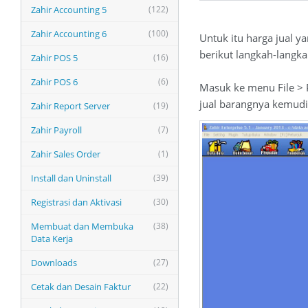
Zahir Accounting 5
(122)
Zahir Accounting 6
(100)
Untuk itu harga jual y
berikut langkah-langka
Zahir POS 5
(16)
Zahir POS 6
(6)
Masuk ke menu File > 
jual barangnya kemudia
Zahir Report Server
(19)
Zahir Payroll
(7)
Zahir Sales Order
(1)
Install dan Uninstall
(39)
Registrasi dan Aktivasi
(30)
Membuat dan Membuka
(38)
Data Kerja
Downloads
(27)
Cetak dan Desain Faktur
(22)