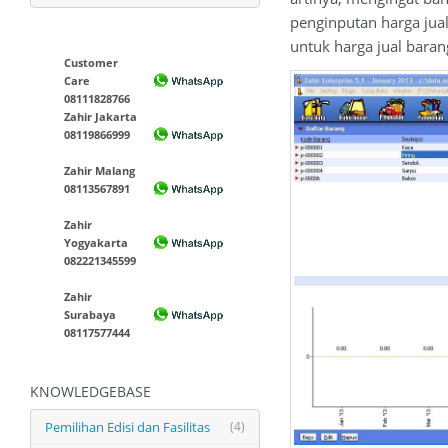
penginputan harga jua
untuk harga jual baran
Customer
Care
08111828766
Zahir Jakarta
08119866999
Zahir Malang
08113567891
Zahir
Yogyakarta
082221345599
Zahir
Surabaya
08117577444
KNOWLEDGEBASE
Pemilihan Edisi dan Fasilitas
(4)