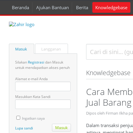
Beranda
Ajukan Bantuan
Berita
Knowledgebase
Masuk
Langganan
Silakan
Registrasi
dan Masuk
untuk mendapatkan akses penuh
Knowledgebase
Alamat e-mail Anda
Cara Memba
Masukkan Kata Sandi
Jual Barang
Dipos oleh Firman Ilkha p
Ingatkan saya
Dalam transaksi penjua
Lupa sandi
artinya, mengingat ba