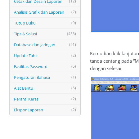
Cetak dan Desain Laporan
(12)
Analisis Grafik dan Laporan
(7)
Tutup Buku
(9)
Tips & Solusi
(433)
Database dan Jaringan
(21)
Kemudian klik lanjutan
Update Zahir
(2)
tanda centang pada “M
Fasilitas Password
(5)
dengan selesai:
Pengaturan Bahasa
(1)
Alat Bantu
(5)
Peranti Keras
(2)
Ekspor Laporan
(2)