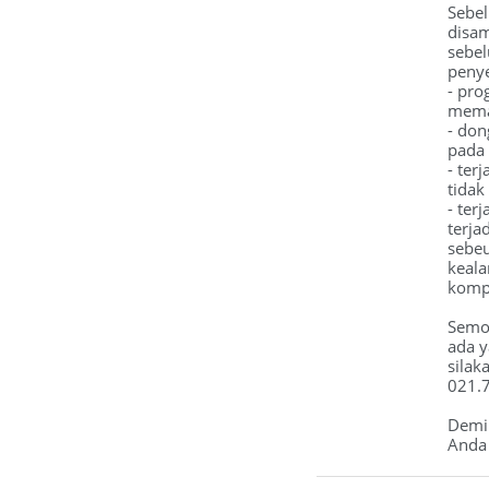
Sebe
disam
sebel
penye
- pro
mema
- don
pada 
- ter
tidak
- ter
terja
sebeu
keal
kompu
Semog
ada y
silak
021.
Demik
Anda