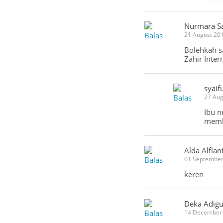
Nurmara Sa
Balas
21 August 20
Bolehkah s
Zahir Inter
syaif
Balas
27 Aug
Ibu n
membu
Alda Alfiant
Balas
01 September
keren
Deka Adig
Balas
14 December