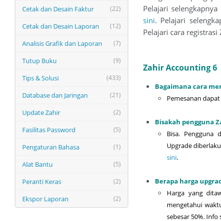
Pelajari selengkapnya 
Cetak dan Desain Faktur
(22)
sini
. Pelajari seleng
Cetak dan Desain Laporan
(12)
Pelajari cara registrasi
Analisis Grafik dan Laporan
(7)
Tutup Buku
(9)
Zahir Accounting 6
Tips & Solusi
(433)
Bagaimana cara mem
Database dan Jaringan
(21)
Pemesanan dapat 
Update Zahir
(2)
Bisakah pengguna Za
Fasilitas Password
(5)
Bisa. Pengguna 
Upgrade diberlaku
Pengaturan Bahasa
(1)
sini
.
Alat Bantu
(5)
Berapa harga upgrade
Peranti Keras
(2)
Harga yang ditaw
Ekspor Laporan
(2)
mengetahui waktu
sebesar 50%. Info