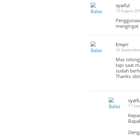
syaiful
Balas
13 August 20
Penggunaan
mengingat d
Empri
Balas
16 September
Mas tolong,
tapi saat m
sudah berh
Thanks sb
syaif
Balas
17 Se
Kepad
Bapa
Deng