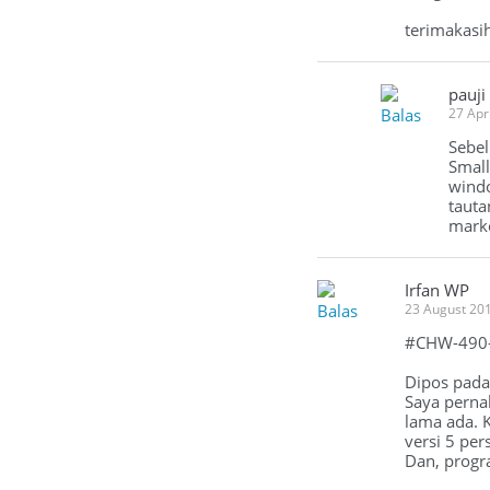
terimakasih
pauji
Balas
27 Apr
Sebel
Small
windo
tauta
marke
Irfan WP
Balas
23 August 20
#CHW-490-2
Dipos pada
Saya perna
lama ada. K
versi 5 per
Dan, progra