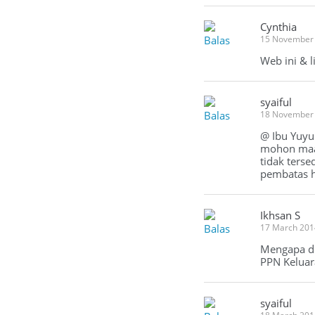
Cynthia
Balas
15 November 
Web ini & 
syaiful
Balas
18 November
@ Ibu Yuy
mohon maaf
tidak terse
pembatas h
Ikhsan S
Balas
17 March 201
Mengapa di
PPN Keluar
syaiful