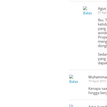
Agus
Balas
07 Apr
Ibu. 
ketid
yang 
windo
Prope
mengg
dongl
Sedan
yang 
dapa
Muhammad
Balas
19 April 2015
Kenapa saa
hingga ber
Agus Juand