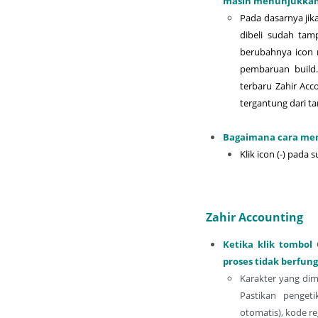
masih menunjukkan 
Pada dasarnya jik
dibeli sudah tamp
berubahnya icon 
pembaruan build
terbaru Zahir Acc
tergantung dari ta
Bagaimana cara meng
Klik icon (-) pada
Zahir Accounting
Ketika klik tombol
proses tidak berfung
Karakter yang dima
Pastikan penget
otomatis), kode re