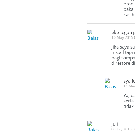
produ
pakai
kasih
eko teguh 
Balas
10 May 2015 
jika saya s
install ta
pagi sampa
direstore 
syaif
Balas
11 Ma
Ya, d
serta
tidak
juli
Balas
03 July 2015 