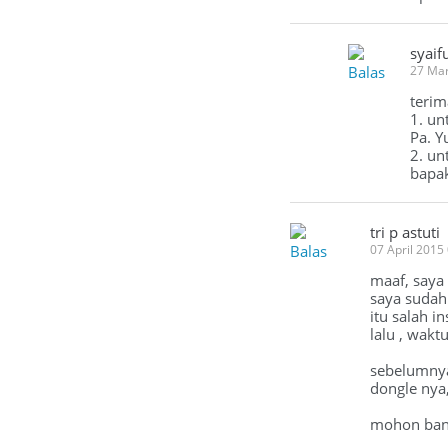
syaif
Balas
27 Ma
terim
1. u
Pa. Y
2. un
bapak
tri p astuti
Balas
07 April 2015
maaf, saya
saya sudah 
itu salah i
lalu , wakt
sebelumnya 
dongle nya,
mohon bant