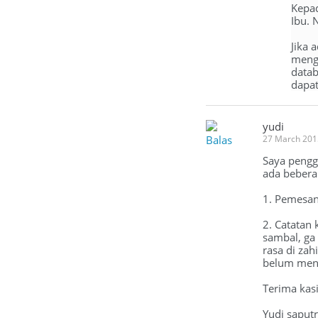
Kepad
Ibu. 
Jika 
mengi
datab
dapat
yudi
Balas
27 March 201
Saya penggu
ada beberap
1. Pemesa
2. Catatan 
sambal, ga 
rasa di zah
belum meng
Terima kas
Yudi saput