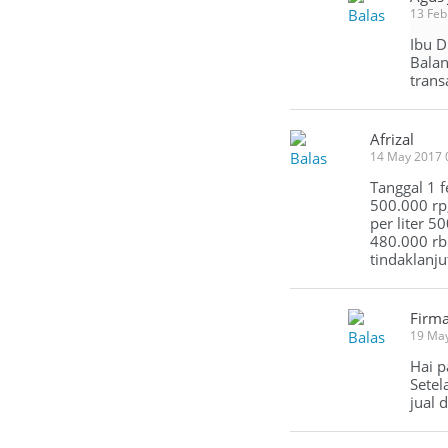
Balas
13 Feb
Ibu D
Balan
trans
Afrizal
Balas
14 May 2017 
Tanggal 1 
500.000 rp,
per liter 50
480.000 rb
tindaklanj
Firm
Balas
19 Ma
Hai p
Setel
jual 