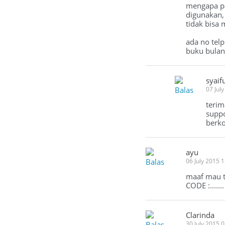
mengapa pa
digunakan,
tidak bisa
ada no tel
buku bulan 
syaif
Balas
07 Jul
terim
suppo
berko
ayu
Balas
06 July 2015 
maaf mau t
CODE :....
Clarinda
Balas
30 July 2015 