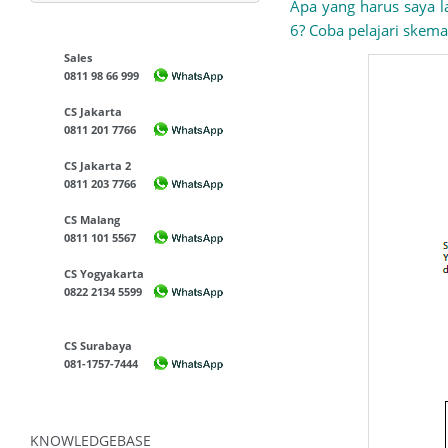
Apa yang harus saya l
6? Coba pelajari skema
Sales
0811 98 66 999
CS Jakarta
0811 201 7766
CS Jakarta 2
0811 203 7766
CS Malang
0811 101 5567
CS Yogyakarta
0822 2134 5599
CS Surabaya
081-1757-7444
KNOWLEDGEBASE