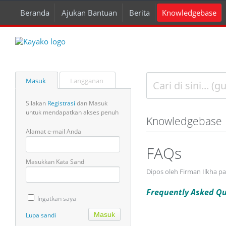
Beranda
Ajukan Bantuan
Berita
Knowledgebase
Masuk
Langganan
Silakan
Registrasi
dan Masuk
untuk mendapatkan akses penuh
Knowledgebase
Alamat e-mail Anda
FAQs
Masukkan Kata Sandi
Dipos oleh Firman Ilkha p
Frequently Asked Qu
Ingatkan saya
Lupa sandi