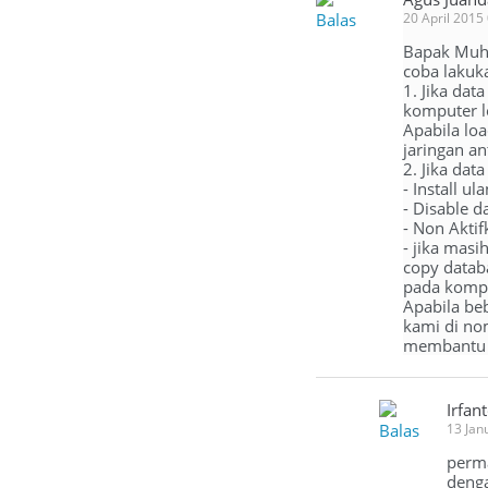
Balas
20 April 2015
Bapak Muha
coba lakuka
1. Jika da
komputer l
Apabila lo
jaringan an
2. Jika dat
- Install u
- Disable d
- Non Aktif
- jika mas
copy datab
pada kompu
Apabila be
kami di no
membantu 
Irfan
Balas
13 Jan
perma
denga