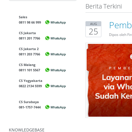
Berita Terkini
Sales
Pembe
0811 98 66 999
AUG
25
CS Jakarta
Dipos oleh Fi
0811 201 7766
CS Jakarta 2
0811 203 7766
CS Malang
0811 101 5567
CS Yogyakarta
0822 2134 5599
CS Surabaya
081-1757-7444
KNOWLEDGEBASE