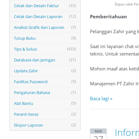
Dipos oleh Fi
Cetak dan Desain Faktur
(22)
Pemberitahuan
Cetak dan Desain Laporan
(12)
Analisis Grafik dan Laporan
(7)
Pelanggan Zahir yang 
Tutup Buku
(9)
Saat ini layanan cha
Tips & Solusi
(433)
teknis. Untuk sementa
Database dan Jaringan
(21)
Mohon maaf atas keti
Update Zahir
(2)
Fasilitas Password
(5)
Manajemen PT Zahir In
Pengaturan Bahasa
(1)
Baca lagi »
Alat Bantu
(5)
Peranti Keras
(2)
Ekspor Laporan
(2)
Inform
MAR
27