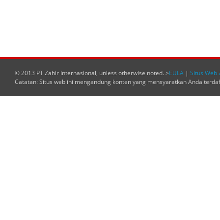
© 2013 PT Zahir Internasional, unless otherwise noted. >
EULA
|
Situs Web 
Catatan: Situs web ini mengandung konten yang mensyaratkan Anda terda