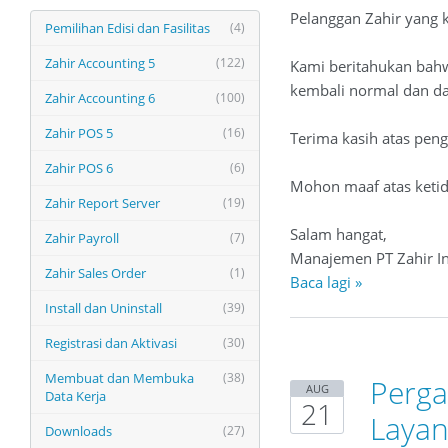
Pelanggan Zahir yang 
Pemilihan Edisi dan Fasilitas
(4)
Zahir Accounting 5
(122)
Kami beritahukan bah
kembali normal dan dap
Zahir Accounting 6
(100)
Zahir POS 5
(16)
Terima kasih atas pen
Zahir POS 6
(6)
Mohon maaf atas keti
Zahir Report Server
(19)
Salam hangat,
Zahir Payroll
(7)
Manajemen PT Zahir In
Zahir Sales Order
(1)
Baca lagi »
Install dan Uninstall
(39)
Registrasi dan Aktivasi
(30)
Membuat dan Membuka
(38)
Perga
AUG
Data Kerja
21
Layan
Downloads
(27)