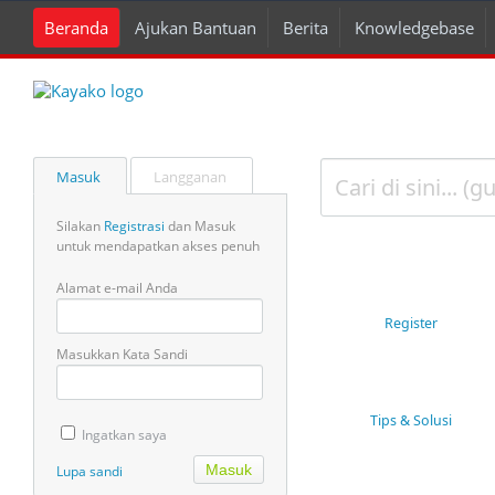
Beranda
Ajukan Bantuan
Berita
Knowledgebase
Masuk
Langganan
Silakan
Registrasi
dan Masuk
untuk mendapatkan akses penuh
Alamat e-mail Anda
Register
Masukkan Kata Sandi
Tips & Solusi
Ingatkan saya
Lupa sandi