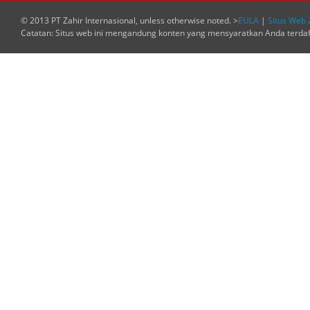
© 2013 PT Zahir Internasional, unless otherwise noted. >
EULA
|
Situs Web 
Catatan: Situs web ini mengandung konten yang mensyaratkan Anda terda