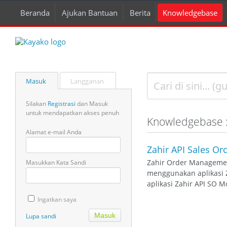
Beranda
Ajukan Bantuan
Berita
Knowledgebase
Masuk
Langganan
Silakan
Registrasi
dan Masuk
untuk mendapatkan akses penuh
Knowledgebase :
Alamat e-mail Anda
Zahir API Sales O
Zahir Order Managemen
Masukkan Kata Sandi
menggunakan aplikasi 
aplikasi Zahir API SO Mo
Ingatkan saya
Lupa sandi