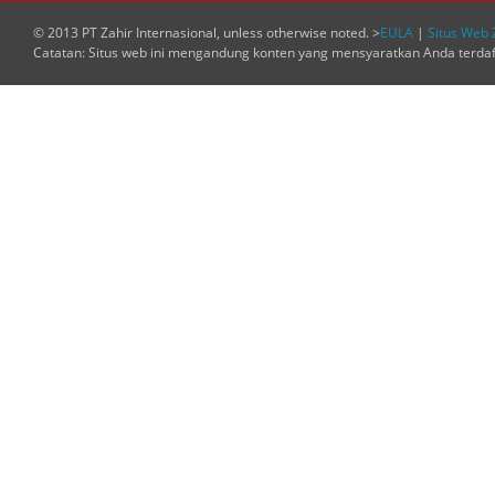
© 2013 PT Zahir Internasional, unless otherwise noted. >
EULA
|
Situs Web 
Catatan: Situs web ini mengandung konten yang mensyaratkan Anda terda