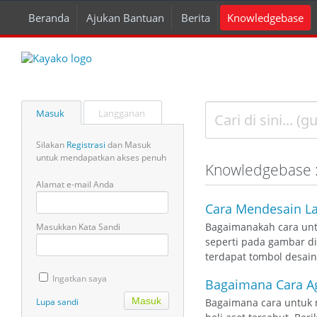
Beranda
Ajukan Bantuan
Berita
Knowledgebase
Masuk
Langganan
Silakan
Registrasi
dan Masuk
untuk mendapatkan akses penuh
Knowledgebase :
Alamat e-mail Anda
Cara Mendesain L
Bagaimanakah cara unt
Masukkan Kata Sandi
seperti pada gambar dib
terdapat tombol desain 
Ingatkan saya
Bagaimana Cara Ag
Lupa sandi
Bagaimana cara untuk 