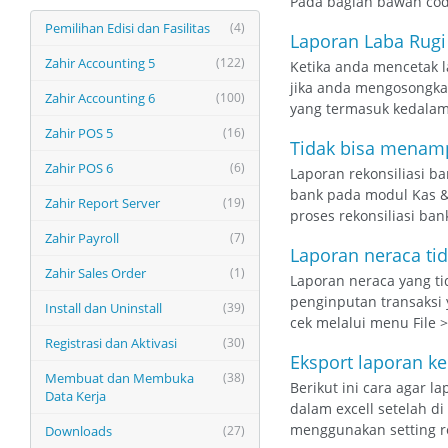
Pada bagian bawa
Pemilihan Edisi dan Fasilitas
(4)
Laporan Laba Rugi
Zahir Accounting 5
(122)
Ketika anda mencetak la
jika anda mengosongkan
Zahir Accounting 6
(100)
yang termasuk kedalam 
Zahir POS 5
(16)
Tidak bisa menamp
Zahir POS 6
(6)
Laporan rekonsiliasi ba
bank pada modul Kas & 
Zahir Report Server
(19)
proses rekonsiliasi bank
Zahir Payroll
(7)
Laporan neraca ti
Zahir Sales Order
(1)
Laporan neraca yang ti
penginputan transaksi 
Install dan Uninstall
(39)
cek melalui menu File > 
Registrasi dan Aktivasi
(30)
Eksport laporan k
Membuat dan Membuka
(38)
Berikut ini cara agar 
Data Kerja
dalam excell setelah d
menggunakan setting reg
Downloads
(27)