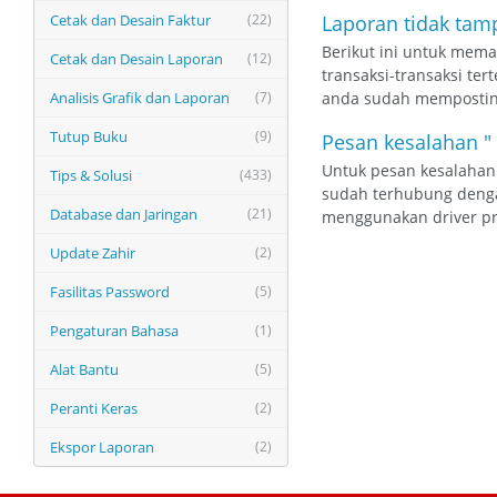
Cetak dan Desain Faktur
(22)
Laporan tidak tamp
Berikut ini untuk mema
Cetak dan Desain Laporan
(12)
transaksi-transaksi ter
Analisis Grafik dan Laporan
(7)
anda sudah memposting 
Tutup Buku
(9)
Pesan kesalahan " 
Untuk pesan kesalahan 
Tips & Solusi
(433)
sudah terhubung dengan
Database dan Jaringan
(21)
menggunakan driver pri
Update Zahir
(2)
Fasilitas Password
(5)
Pengaturan Bahasa
(1)
Alat Bantu
(5)
Peranti Keras
(2)
Ekspor Laporan
(2)