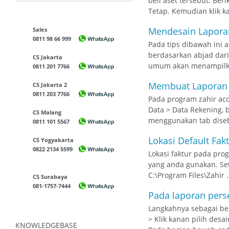
beli aset tersebut. Ber
Tetap. Kemudian klik k
Mendesain Laporan
Sales
0811 98 66 999
Pada tips dibawah ini
berdasarkan abjad dari
CS Jakarta
umum akan menampilkan
0811 201 7766
Membuat Laporan D
CS Jakarta 2
0811 203 7766
Pada program zahir acc
Data > Data Rekening, 
CS Malang
menggunakan tab disebe
0811 101 5567
Lokasi Default Fak
CS Yogyakarta
0822 2134 5599
Lokasi faktur pada pro
yang anda gunakan. Seti
C:\Program Files\Zahir …
CS Surabaya
081-1757-7444
Pada laporan perse
Langkahnya sebagai ber
> Klik kanan pilih des
KNOWLEDGEBASE