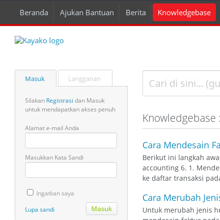
Beranda
Ajukan Bantuan
Berita
Knowledgebase
Masuk
Langganan
Silakan
Registrasi
dan Masuk
untuk mendapatkan akses penuh
Knowledgebase :
Alamat e-mail Anda
Cara Mendesain Fa
Berikut ini langkah aw
Masukkan Kata Sandi
accounting 6. 1. Mende
ke daftar transaksi pad
Ingatkan saya
Cara Merubah Jeni
Lupa sandi
Untuk merubah jenis hur