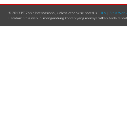
© 2013 PT Zahir Internasional, unless otherwise noted. >
EULA
|
Situs Web 
Catatan: Situs web ini mengandung konten yang mensyaratkan Anda terda