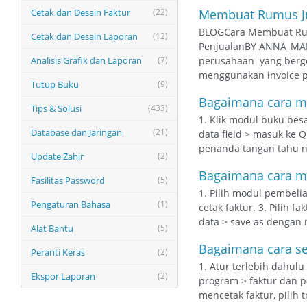
Cetak dan Desain Faktur
(22)
Membuat Rumus Ju
BLOGCara Membuat Rum
Cetak dan Desain Laporan
(12)
PenjualanBY ANNA_MA
Analisis Grafik dan Laporan
(7)
perusahaan yang berger
menggunakan invoice p
Tutup Buku
(9)
Bagaimana cara me
Tips & Solusi
(433)
1. Klik modul buku besar.
Database dan Jaringan
(21)
data field > masuk ke Q
penanda tangan tahu n
Update Zahir
(2)
Bagaimana cara mem
Fasilitas Password
(5)
1. Pilih modul pembelian
Pengaturan Bahasa
(1)
cetak faktur. 3. Pilih 
data > save as dengan 
Alat Bantu
(5)
Bagaimana cara set
Peranti Keras
(2)
1. Atur terlebih dahulu
Ekspor Laporan
(2)
program > faktur dan pa
mencetak faktur, pilih t