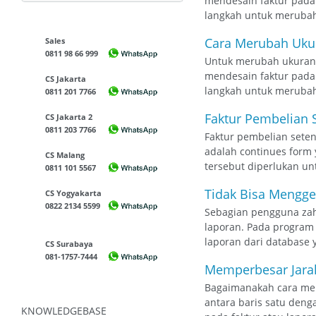
mendesain faktur pada 
langkah untuk merubah j
Cara Merubah Ukur
Sales
0811 98 66 999
Untuk merubah ukuran h
mendesain faktur pada 
CS Jakarta
langkah untuk merubah
0811 201 7766
Faktur Pembelian 
CS Jakarta 2
0811 203 7766
Faktur pembelian sete
adalah continues form y
CS Malang
tersebut diperlukan un
0811 101 5567
Tidak Bisa Mengge
CS Yogyakarta
0822 2134 5599
Sebagian pengguna zahi
laporan. Pada program 
laporan dari database 
CS Surabaya
081-1757-7444
Memperbesar Jarak
Bagaimanakah cara mem
antara baris satu denga
KNOWLEDGEBASE