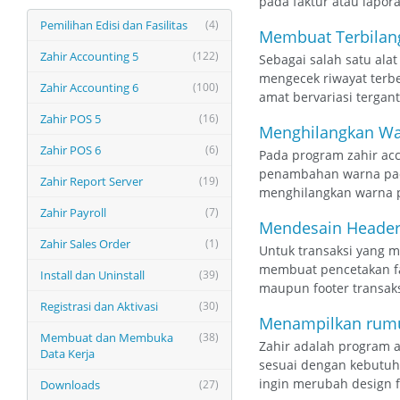
pada faktur atau lapor
Pemilihan Edisi dan Fasilitas
(4)
Membuat Terbilang
Zahir Accounting 5
(122)
Sebagai salah satu alat
mengecek riwayat terbe
Zahir Accounting 6
(100)
amat bervariasi tergan
Zahir POS 5
(16)
Menghilangkan War
Zahir POS 6
(6)
Pada program zahir acc
penambahan warna pada 
Zahir Report Server
(19)
menghilangkan warna p
Zahir Payroll
(7)
Mendesain Header 
Zahir Sales Order
(1)
Untuk transaksi yang 
membuat pencetakan fa
Install dan Uninstall
(39)
maupun footer transaks
Registrasi dan Aktivasi
(30)
Menampilkan rumu
Membuat dan Membuka
(38)
Zahir adalah program a
Data Kerja
sesuai dengan kebutuh
ingin merubah design f
Downloads
(27)