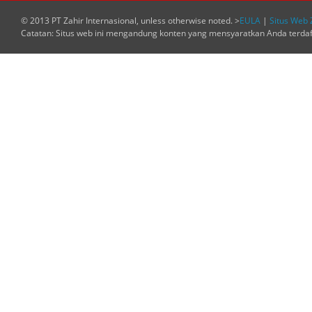
© 2013 PT Zahir Internasional, unless otherwise noted. >
EULA
|
Situs Web 
Catatan: Situs web ini mengandung konten yang mensyaratkan Anda terda