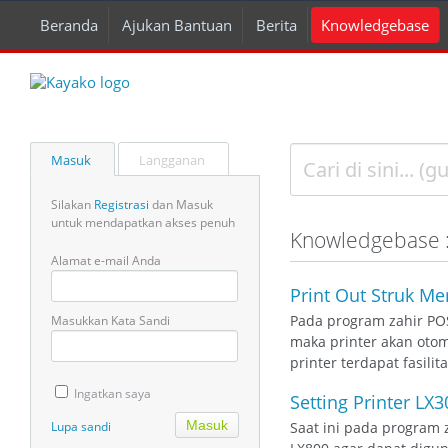
Beranda
Ajukan Bantuan
Berita
Knowledgebase
Masuk
Langganan
Silakan
Registrasi
dan Masuk
untuk mendapatkan akses penuh
Knowledgebase :
Alamat e-mail Anda
Print Out Struk Me
Pada program zahir PO
Masukkan Kata Sandi
maka printer akan otom
printer terdapat fasil
Ingatkan saya
Setting Printer LX
Lupa sandi
Saat ini pada program