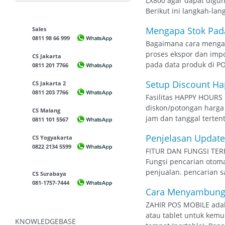
LX800 agar dapat digun
Berikut ini langkah-lang
Mengapa Stok Pada
Sales
0811 98 66 999
Bagaimana cara mengat
proses ekspor dan impo
CS Jakarta
pada data produk di POS,
0811 201 7766
Setup Discount Ha
CS Jakarta 2
0811 203 7766
Fasilitas HAPPY HOURS 
diskon/potongan harga 
CS Malang
jam dan tanggal terten
0811 101 5567
Penjelasan Update
CS Yogyakarta
0822 2134 5599
FITUR DAN FUNGSI TER
Fungsi pencarian otoma
penjualan. pencarian s
CS Surabaya
081-1757-7444
Cara Menyambungka
ZAHIR POS MOBILE adala
atau tablet untuk kem
KNOWLEDGEBASE