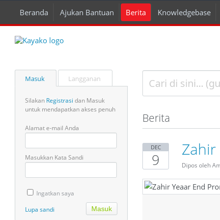
Beranda
Ajukan Bantuan
Berita
Knowledgebase
Masuk
Langganan
Silakan
Registrasi
dan Masuk
untuk mendapatkan akses penuh
Berita
Alamat e-mail Anda
Zahir
DEC
9
Masukkan Kata Sandi
Dipos oleh A
Ingatkan saya
Lupa sandi