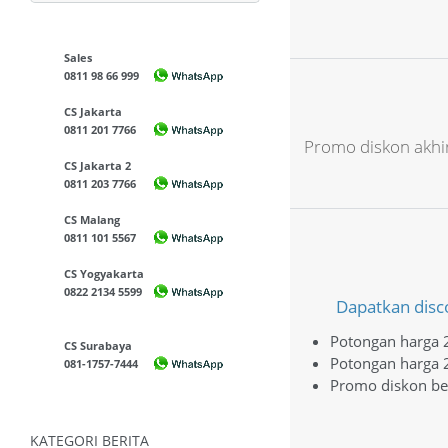
Sales
0811 98 66 999
CS Jakarta
0811 201 7766
Promo diskon akhi
CS Jakarta 2
0811 203 7766
CS Malang
0811 101 5567
CS Yogyakarta
0822 2134 5599
Dapatkan disc
Potongan harga 2
CS Surabaya
Potongan harga 
081-1757-7444
Promo diskon be
KATEGORI BERITA