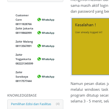
sama masih aktif logi
dan password yang be
Customer
Care
08111828766
Zahir Jakarta
08119866999
Zahir Malang
08113567891
Zahir
Yogyakarta
082221345599
Zahir
Surabaya
08117577444
Namun pesan diatas j
melalui windows task 
program ditutup secar
KNOWLEDGEBASE
selama 3 - 5 menit, se
Pemilihan Edisi dan Fasilitas
(4)