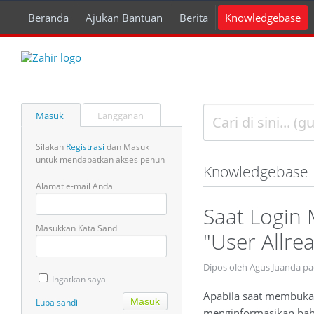
Beranda
Ajukan Bantuan
Berita
Knowledgebase
Masuk
Langganan
Silakan
Registrasi
dan Masuk
untuk mendapatkan akses penuh
Knowledgebase
Alamat e-mail Anda
Saat Login
Masukkan Kata Sandi
"User Allre
Dipos oleh Agus Juanda pa
Ingatkan saya
Apabila saat membuka d
Lupa sandi
menginformasikan bah