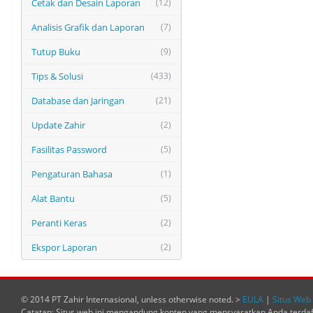
Cetak dan Desain Laporan
(12)
Analisis Grafik dan Laporan
(7)
Tutup Buku
(9)
Tips & Solusi
(433)
Database dan Jaringan
(21)
Update Zahir
(2)
Fasilitas Password
(5)
Pengaturan Bahasa
(1)
Alat Bantu
(5)
Peranti Keras
(2)
Ekspor Laporan
(2)
© 2014 PT Zahir Internasional, unless otherwise noted. >
EULA
|
Situs Web 
Catatan: Situs web ini mengandung konten yang mensyaratkan Anda terda