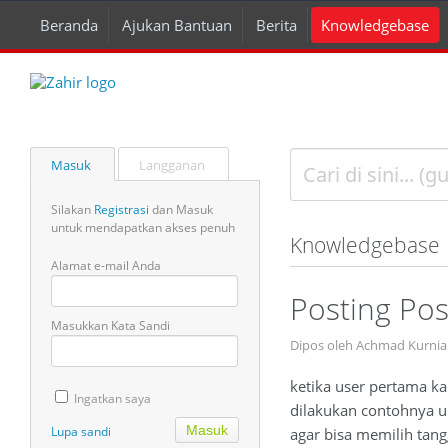
Beranda
Ajukan Bantuan
Berita
Knowledgebase
Masuk
Langganan
Silakan
Registrasi
dan Masuk
untuk mendapatkan akses penuh
Knowledgebase
Alamat e-mail Anda
Posting Po
Masukkan Kata Sandi
Dipos oleh Achmad Kurnia
ketika user pertama k
Ingatkan saya
dilakukan contohnya un
Lupa sandi
agar bisa memilih tang