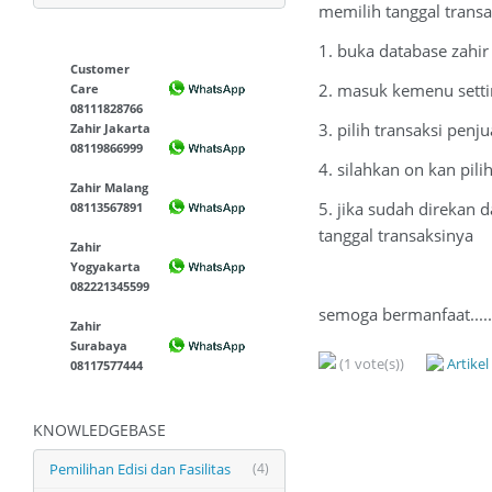
memilih tanggal transa
1. buka database zahi
Customer
2. masuk kemenu sett
Care
08111828766
3. pilih transaksi penj
Zahir Jakarta
08119866999
4. silahkan on kan pil
Zahir Malang
5. jika sudah direkan d
08113567891
tanggal transaksinya
Zahir
Yogyakarta
082221345599
semoga bermanfaat.....
Zahir
Surabaya
(1 vote(s))
Artike
08117577444
KNOWLEDGEBASE
Pemilihan Edisi dan Fasilitas
(4)