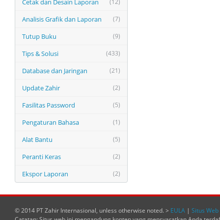
Cetak dan Desain Laporan
(12)
Analisis Grafik dan Laporan
(7)
Tutup Buku
(9)
Tips & Solusi
(433)
Database dan Jaringan
(21)
Update Zahir
(2)
Fasilitas Password
(5)
Pengaturan Bahasa
(1)
Alat Bantu
(5)
Peranti Keras
(2)
Ekspor Laporan
(2)
© 2014 PT Zahir Internasional, unless otherwise noted. >
EULA
|
Situs Web 
Catatan: Situs web ini mengandung konten yang mensyaratkan Anda terda