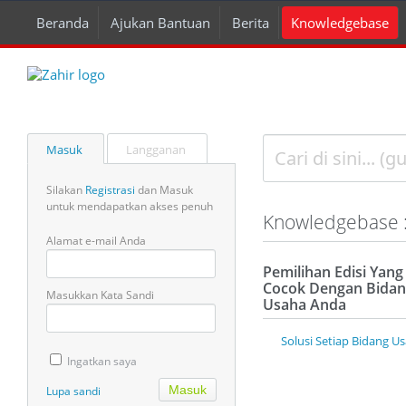
Beranda
Ajukan Bantuan
Berita
Knowledgebase
Masuk
Langganan
Silakan
Registrasi
dan Masuk
untuk mendapatkan akses penuh
Knowledgebase : 
Alamat e-mail Anda
Pemilihan Edisi Yang
Cocok Dengan Bida
Masukkan Kata Sandi
Usaha Anda
Solusi Setiap Bidang U
Ingatkan saya
Lupa sandi