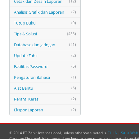
Cetak dan Desain Laporan
(12)
Analisis Grafik dan Laporan
(7)
Tutup Buku
(9)
Tips & Solusi
(433)
Database dan Jaringan
(21)
Update Zahir
(2)
Fasilitas Password
(5)
Pengaturan Bahasa
(1)
Alat Bantu
(5)
Peranti Keras
(2)
Ekspor Laporan
(2)
© 2014 PT Zahir Internasional, unless otherwise noted. >
EULA
|
Situs Web 
Catatan: Situs web ini mengandung konten yang mensyaratkan Anda terda