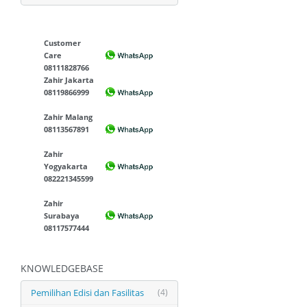
Customer
Care
08111828766
Zahir Jakarta
08119866999
Zahir Malang
08113567891
Zahir
Yogyakarta
082221345599
Zahir
Surabaya
08117577444
KNOWLEDGEBASE
Pemilihan Edisi dan Fasilitas
(4)