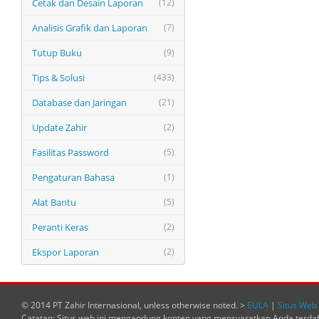
Cetak dan Desain Laporan
(12)
Analisis Grafik dan Laporan
(7)
Tutup Buku
(9)
Tips & Solusi
(433)
Database dan Jaringan
(21)
Update Zahir
(2)
Fasilitas Password
(5)
Pengaturan Bahasa
(1)
Alat Bantu
(5)
Peranti Keras
(2)
Ekspor Laporan
(2)
© 2014 PT Zahir Internasional, unless otherwise noted. >
EULA
|
Situs Web 
Catatan: Situs web ini mengandung konten yang mensyaratkan Anda terda