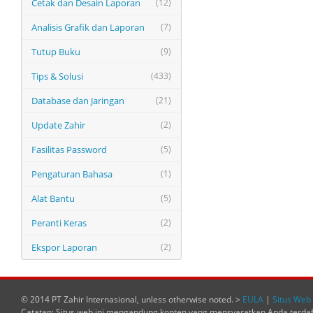
Cetak dan Desain Laporan
(12)
Analisis Grafik dan Laporan
(7)
Tutup Buku
(9)
Tips & Solusi
(433)
Database dan Jaringan
(21)
Update Zahir
(2)
Fasilitas Password
(5)
Pengaturan Bahasa
(1)
Alat Bantu
(5)
Peranti Keras
(2)
Ekspor Laporan
(2)
© 2014 PT Zahir Internasional, unless otherwise noted. >
EULA
|
Situs Web 
Catatan: Situs web ini mengandung konten yang mensyaratkan Anda terda