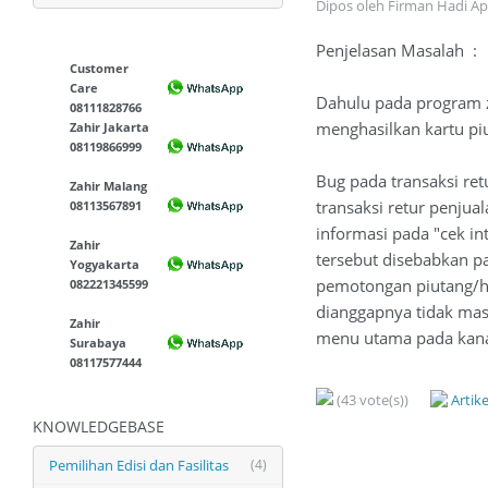
Dipos oleh Firman Hadi Ap
Penjelasan Masalah :
Customer
Care
Dahulu pada program za
08111828766
menghasilkan kartu piu
Zahir Jakarta
08119866999
Bug pada transaksi re
Zahir Malang
transaksi retur penju
08113567891
informasi pada "cek in
Zahir
tersebut disebabkan p
Yogyakarta
pemotongan piutang/hut
082221345599
dianggapnya tidak masu
Zahir
menu utama pada kanan 
Surabaya
08117577444
(43 vote(s))
Artik
KNOWLEDGEBASE
Pemilihan Edisi dan Fasilitas
(4)