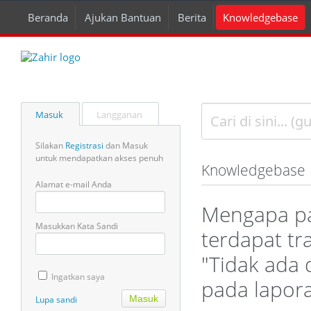
Beranda
Ajukan Bantuan
Berita
Knowledgebase
Masuk
Langganan
Silakan
Registrasi
dan Masuk
untuk mendapatkan akses penuh
Knowledgebase
Alamat e-mail Anda
Mengapa pad
Masukkan Kata Sandi
terdapat tr
"Tidak ada 
Ingatkan saya
pada lapor
Lupa sandi