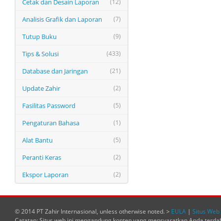
Cetak dan Desain Laporan
(12)
Analisis Grafik dan Laporan
(7)
Tutup Buku
(9)
Tips & Solusi
(433)
Database dan Jaringan
(21)
Update Zahir
(2)
Fasilitas Password
(5)
Pengaturan Bahasa
(1)
Alat Bantu
(5)
Peranti Keras
(2)
Ekspor Laporan
(2)
© 2014 PT Zahir Internasional, unless otherwise noted. >
EULA
|
Situs Web 
Catatan: Situs web ini mengandung konten yang mensyaratkan Anda terda