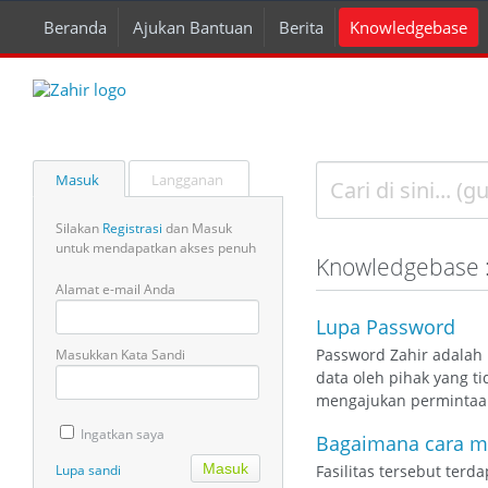
Beranda
Ajukan Bantuan
Berita
Knowledgebase
Masuk
Langganan
Silakan
Registrasi
dan Masuk
untuk mendapatkan akses penuh
Knowledgebase :
Alamat e-mail Anda
Lupa Password
Password Zahir adalah 
Masukkan Kata Sandi
data oleh pihak yang t
mengajukan permintaan
Ingatkan saya
Bagaimana cara m
Lupa sandi
Fasilitas tersebut terd