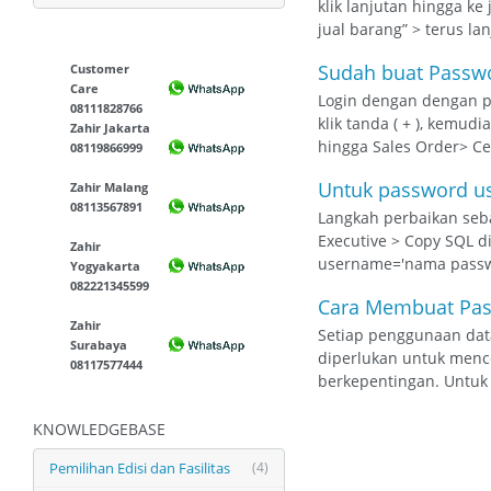
klik lanjutan hingga k
jual barang” > terus la
Sudah buat Passwo
Customer
Care
Login dengan dengan pa
08111828766
klik tanda ( + ), kemud
Zahir Jakarta
hingga Sales Order> Cek
08119866999
Untuk password use
Zahir Malang
08113567891
Langkah perbaikan sebag
Executive > Copy SQL d
Zahir
username='nama passwor
Yogyakarta
082221345599
Cara Membuat Pas
Zahir
Setiap penggunaan data
Surabaya
diperlukan untuk menc
08117577444
berkepentingan. Untuk
KNOWLEDGEBASE
Pemilihan Edisi dan Fasilitas
(4)