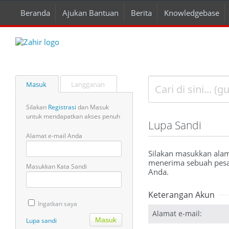
Beranda
Ajukan Bantuan
Berita
Knowledgebase
Masuk
Langganan
Silakan
Registrasi
dan Masuk
untuk mendapatkan akses penuh
Lupa Sandi
Alamat e-mail Anda
Silakan masukkan alama
menerima sebuah pesan
Masukkan Kata Sandi
Anda.
Keterangan Akun
Ingatkan saya
Alamat e-mail:
Lupa sandi