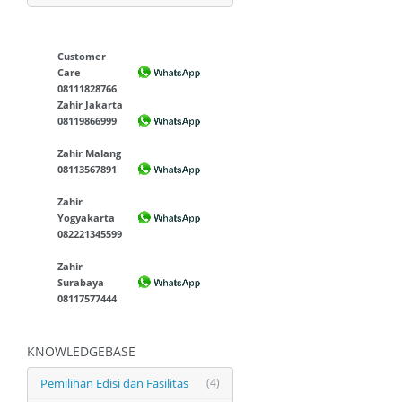
Customer
Care
08111828766
Zahir Jakarta
08119866999
Zahir Malang
08113567891
Zahir
Yogyakarta
082221345599
Zahir
Surabaya
08117577444
KNOWLEDGEBASE
Pemilihan Edisi dan Fasilitas
(4)