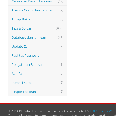
Cetak dan Desain Laporan
(12)
Analisis Grafik dan Laporan
(7)
Tutup Buku
(9)
Tips & Solusi
(433)
Database dan Jaringan
(21)
Update Zahir
(2)
Fasilitas Password
(5)
Pengaturan Bahasa
(1)
Alat Bantu
(5)
Peranti Keras
(2)
Ekspor Laporan
(2)
© 2014 PT Zahir Internasional, unless otherwise noted. >
EULA
|
Situs Web 
Catatan: Situs web ini mengandung konten yang mensyaratkan Anda terda