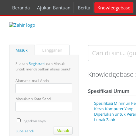
Beranda
Ajukan Bantuan
Berita
Knowledgebase
Masuk
Langganan
Silakan
Registrasi
dan Masuk
untuk mendapatkan akses penuh
Knowledgebase :
Alamat e-mail Anda
Spesifikasi Umum
Masukkan Kata Sandi
Spesifikasi Minimun Pe
Keras Komputer Yang
Diperlukan untuk Peran
Lunak Zahir
Ingatkan saya
Lupa sandi