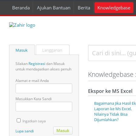
Beranda
Ajukan Bantuan
Berita
Knowledgebase
Masuk
Langganan
Silakan
Registrasi
dan Masuk
untuk mendapatkan akses penuh
Knowledgebase :
Alamat e-mail Anda
Ekspor ke MS Excel
Masukkan Kata Sandi
Bagaimana Jika Hasil E
Laporan ke Ms Excel,
Nilainya Tidak Bisa
Dijumlahkan?
Ingatkan saya
Lupa sandi