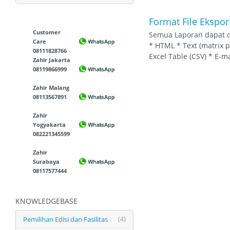
Format File Ekspo
Customer
Semua Laporan dapat di
Care
* HTML * Text (matrix pr
08111828766
Excel Table (CSV) * E-ma
Zahir Jakarta
08119866999
Zahir Malang
08113567891
Zahir
Yogyakarta
082221345599
Zahir
Surabaya
08117577444
KNOWLEDGEBASE
Pemilihan Edisi dan Fasilitas
(4)