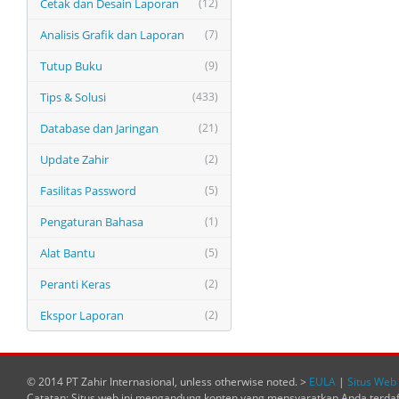
Cetak dan Desain Laporan
(12)
Analisis Grafik dan Laporan
(7)
Tutup Buku
(9)
Tips & Solusi
(433)
Database dan Jaringan
(21)
Update Zahir
(2)
Fasilitas Password
(5)
Pengaturan Bahasa
(1)
Alat Bantu
(5)
Peranti Keras
(2)
Ekspor Laporan
(2)
© 2014 PT Zahir Internasional, unless otherwise noted. >
EULA
|
Situs Web 
Catatan: Situs web ini mengandung konten yang mensyaratkan Anda terda