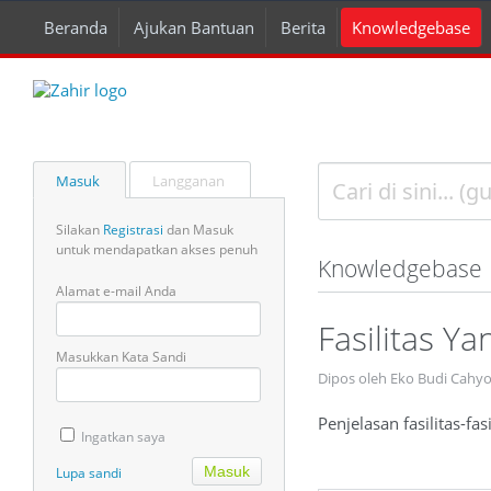
Beranda
Ajukan Bantuan
Berita
Knowledgebase
Masuk
Langganan
Silakan
Registrasi
dan Masuk
untuk mendapatkan akses penuh
Knowledgebase
Alamat e-mail Anda
Fasilitas Y
Masukkan Kata Sandi
Dipos oleh Eko Budi Cahy
Penjelasan fasilitas-fa
Ingatkan saya
Lupa sandi