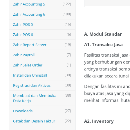
Zahir Accounting 5
(122)
Zahir Accounting 6
(100)
Zahir POS 5
(16)
A. Modul Standar
Zahir POS 6
(6)
A1. Transaksi Jasa
Zahir Report Server
(19)
Fasilitas transaksi ja
Zahir Payroll
(7)
yang berhubungan deng
Zahir Sales Order
(1)
artinya transaksi pem
Install dan Uninstall
(39)
dilakukan secara tunai
Registrasi dan Aktivasi
(30)
Dengan fasilitas ini 
biaya atas jasa yang di
Membuat dan Membuka
(38)
melihat informasi hutan
Data Kerja
Downloads
(27)
A2. Inventory
Cetak dan Desain Faktur
(22)