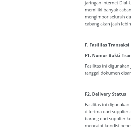
jaringan internet Dial
memiliki banyak caban
mengimpor seluruh dat
cabang akan jauh lebih
F. Fasililas Transaksi
F1. Nomor Bukti Tra
Fasilitas ini diguna
tanggal dokumen disam
F2. Delivery Status
Fasilitas ini digunaka
diterima dari supplier
barang dari supplier 
mencatat kondisi pener