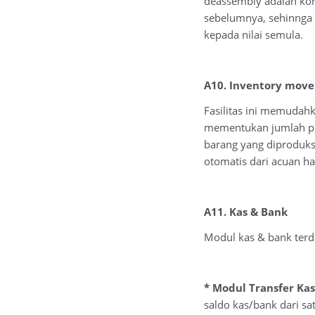
deassembly adalah kor
sebelumnya, sehinnga
kepada nilai semula.
A10. Inventory mov
Fasilitas ini memudahk
mementukan jumlah pr
barang yang diproduksi
otomatis dari acuan h
A11. Kas & Bank
Modul kas & bank terdir
* Modul Transfer Kas
saldo kas/bank dari sa