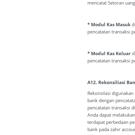
mencatat Setoran uang
* Modul Kas Masuk
di
pencatatan transaksi p
* Modul Kas Keluar
d
pencatatan transaksi pe
A12. Rekonsiliasi Ba
Rekonsilasi digunakan
bank dengan pencatat
pencatatan transaksi d
Anda dapat melakukan p
terdapat perbedaan pe
bank pada zahir account