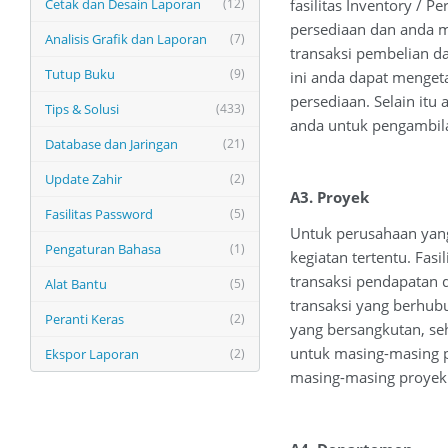
fasilitas Inventory / 
Cetak dan Desain Laporan
(12)
persediaan dan anda m
Analisis Grafik dan Laporan
(7)
transaksi pembelian da
Tutup Buku
(9)
ini anda dapat menget
persediaan. Selain it
Tips & Solusi
(433)
anda untuk pengambila
Database dan Jaringan
(21)
Update Zahir
(2)
A3. Proyek
Fasilitas Password
(5)
Untuk perusahaan yan
Pengaturan Bahasa
(1)
kegiatan tertentu. Fas
transaksi pendapatan d
Alat Bantu
(5)
transaksi yang berhub
Peranti Keras
(2)
yang bersangkutan, se
untuk masing-masing p
Ekspor Laporan
(2)
masing-masing proyek d