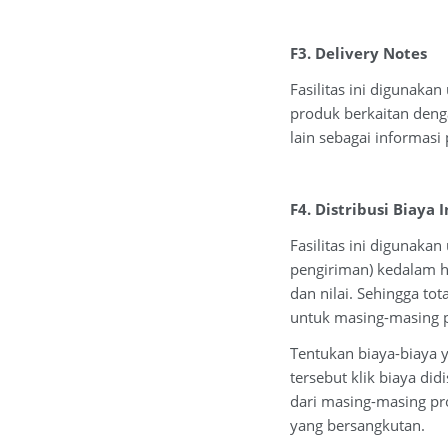
F3. Delivery Notes
Fasilitas ini digunak
produk berkaitan denga
lain sebagai informasi
F4. Distribusi Biaya 
Fasilitas ini digunaka
pengiriman) kedalam 
dan nilai. Sehingga tot
untuk masing-masing p
Tentukan biaya-biaya 
tersebut klik biaya di
dari masing-masing pro
yang bersangkutan.