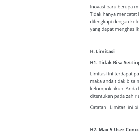
Inovasi baru berupa m
Tidak hanya mencatat b
dilengkapi dengan kol
yang dapat menghasilka
H. Limitasi
H1. Tidak Bisa Settin
Limitasi ini terdapat p
maka anda tidak bisa 
kelompok akun. Anda h
ditentukan pada zahir 
Catatan : Limitasi ini
H2. Max 5 User Conc