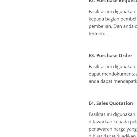
E2. Purchase Reques
Fasilitas ini digunaka
kepada bagian pembel
pembelian. Dan anda 
tertentu.
E3. Purchase Order
Fasilitas ini digunaka
dapat mendokumentasik
anda dapat mendapatka
E4. Sales Quotation
Fasilitas ini digunaka
ditawarkan kepada pel
penawaran harga yang 
dibuat dapat dijadikan