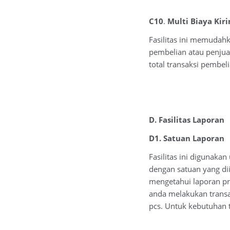
C10
.
Multi Biaya Kir
Fasilitas ini memudah
pembelian atau penjual
total transaksi pembel
D. Fasilitas Laporan
D1. Satuan Laporan
Fasilitas ini digunak
dengan satuan yang di
mengetahui laporan pr
anda melakukan transa
pcs. Untuk kebutuhan t