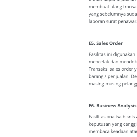
membuat ulang transak
yang sebelumnya sudah 
laporan surat penawar
E5. Sales Order
Fasilitas ini digunaka
mencetak dan mendokum
Transaksi sales order 
barang / penjualan. De
masing-masing pelang
E6. Business Analysis
Fasilitas analisa bisn
keputusan yang canggih
membaca keadaan atau 