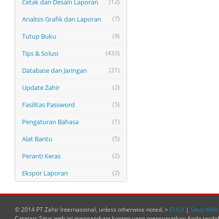
Cetak dan Desain Laporan
(12)
Analisis Grafik dan Laporan
(7)
Tutup Buku
(9)
Tips & Solusi
(433)
Database dan Jaringan
(21)
Update Zahir
(2)
Fasilitas Password
(5)
Pengaturan Bahasa
(1)
Alat Bantu
(5)
Peranti Keras
(2)
Ekspor Laporan
(2)
© 2014 PT Zahir Internasional, unless otherwise noted. >
EULA
|
Situs Web 
Catatan: Situs web ini mengandung konten yang mensyaratkan Anda terda