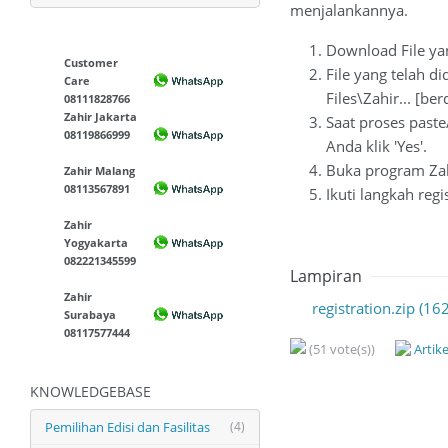
menjalankannya.
Download File yan
Customer
File yang telah d
Care
Files\Zahir... [be
08111828766
Zahir Jakarta
Saat proses paste
08119866999
Anda klik 'Yes'.
Buka program Zahi
Zahir Malang
08113567891
Ikuti langkah reg
Zahir
Yogyakarta
082221345599
Lampiran
Zahir
registration.zip (16
Surabaya
08117577444
(51 vote(s))
Artik
KNOWLEDGEBASE
Pemilihan Edisi dan Fasilitas
(4)