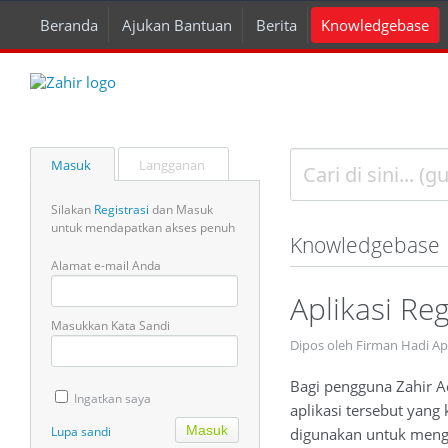
Beranda
Ajukan Bantuan
Berita
Knowledgebase
Masuk
Langganan
Silakan
Registrasi
dan Masuk
untuk mendapatkan akses penuh
Knowledgebase
Alamat e-mail Anda
Aplikasi Re
Masukkan Kata Sandi
Dipos oleh Firman Hadi Ap
Bagi pengguna Zahir Ac
Ingatkan saya
aplikasi tersebut yang 
Lupa sandi
digunakan untuk mengak