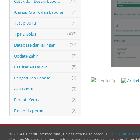
Cetak dan Desain Laporan
(12)
Analisis Grafik dan Laporan
(7)
Tutup Buku
(9)
Tips & Solusi
(433)
Database dan Jaringan
(21)
Update Zahir
(2)
Fasilitas Password
(5)
Pengaturan Bahasa
(1)
(1 vote(s))
Artike
Alat Bantu
(5)
Peranti Keras
(2)
Ekspor Laporan
(2)
© 2014 PT Zahir Internasional, unless otherwise noted. >
EULA
|
Situs Web 
Catatan: Situs web ini mengandung konten yang mensyaratkan Anda terda