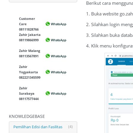
Berikut cara menggunak
1. Buka website go.za
Customer
2. Silahkan login men
Care
08111828766
3. Silahkan buka data
Zahir Jakarta
08119866999
4. Klik menu konfigura
Zahir Malang
08113567891
Zahir
Yogyakarta
082221345599
Zahir
Surabaya
08117577444
KNOWLEDGEBASE
Pemilihan Edisi dan Fasilitas
(4)