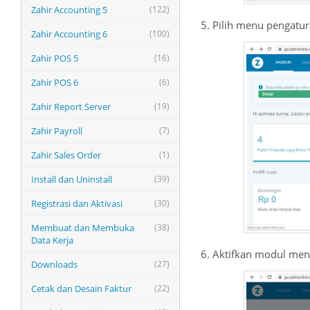
Zahir Accounting 5
(122)
5. Pilih menu pengatu
Zahir Accounting 6
(100)
Zahir POS 5
(16)
Zahir POS 6
(6)
Zahir Report Server
(19)
Zahir Payroll
(7)
Zahir Sales Order
(1)
Install dan Uninstall
(39)
Registrasi dan Aktivasi
(30)
Membuat dan Membuka
(38)
Data Kerja
6. Aktifkan modul men
Downloads
(27)
Cetak dan Desain Faktur
(22)