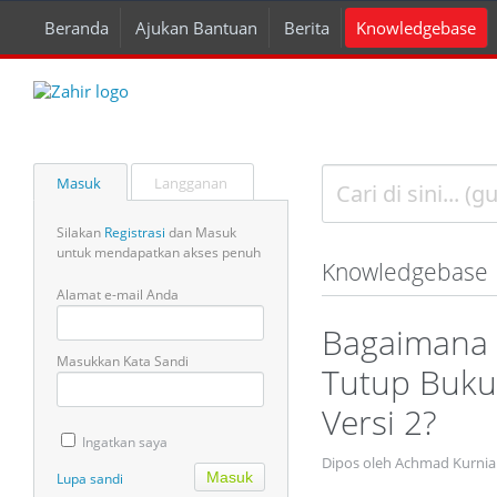
Beranda
Ajukan Bantuan
Berita
Knowledgebase
Masuk
Langganan
Silakan
Registrasi
dan Masuk
untuk mendapatkan akses penuh
Knowledgebase
Alamat e-mail Anda
Bagaimana
Masukkan Kata Sandi
Tutup Buku 
Versi 2?
Ingatkan saya
Dipos oleh Achmad Kurnia
Lupa sandi