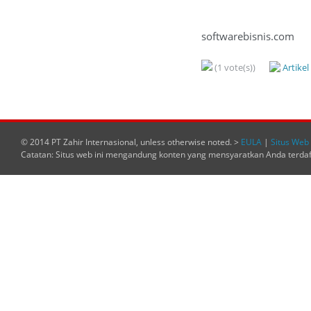
softwarebisnis.com
(1 vote(s))
Artike
© 2014 PT Zahir Internasional, unless otherwise noted. >
EULA
|
Situs Web 
Catatan: Situs web ini mengandung konten yang mensyaratkan Anda terda