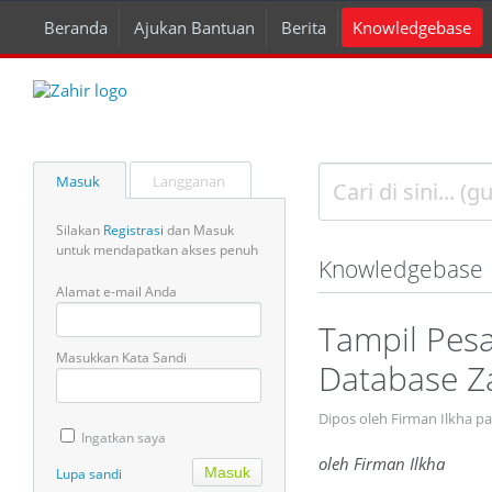
Beranda
Ajukan Bantuan
Berita
Knowledgebase
Masuk
Langganan
Silakan
Registrasi
dan Masuk
untuk mendapatkan akses penuh
Knowledgebase
Alamat e-mail Anda
Tampil Pesa
Masukkan Kata Sandi
Database Z
Dipos oleh Firman Ilkha pa
Ingatkan saya
oleh Firman Ilkha
Lupa sandi