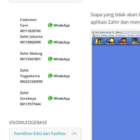
Siapa yang tidak akan 
Customer
aplikasi Zahir dan men
Care
08111828766
Zahir Jakarta
08119866999
Zahir Malang
08113567891
Zahir
Yogyakarta
082221345599
Zahir
Surabaya
08117577444
KNOWLEDGEBASE
Pemilihan Edisi dan Fasilitas
(4)