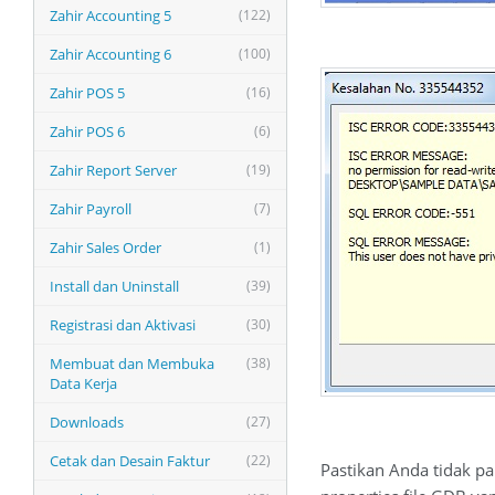
Zahir Accounting 5
(122)
Zahir Accounting 6
(100)
Zahir POS 5
(16)
Zahir POS 6
(6)
Zahir Report Server
(19)
Zahir Payroll
(7)
Zahir Sales Order
(1)
Install dan Uninstall
(39)
Registrasi dan Aktivasi
(30)
Membuat dan Membuka
(38)
Data Kerja
Downloads
(27)
Cetak dan Desain Faktur
(22)
Pastikan Anda tidak pa