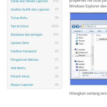
properties file GDB ya
Cetak dan Desain Laporan
(12)
Windows Explorer dan
Analisis Grafik dan Laporan
(7)
Tutup Buku
(9)
Tips & Solusi
(433)
Database dan Jaringan
(21)
Update Zahir
(2)
Fasilitas Password
(5)
Pengaturan Bahasa
(1)
Alat Bantu
(5)
Peranti Keras
(2)
Ekspor Laporan
(2)
Hilangkan centang ters