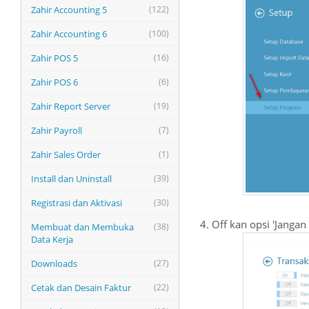
Zahir Accounting 5
(122)
Zahir Accounting 6
(100)
Zahir POS 5
(16)
Zahir POS 6
(6)
Zahir Report Server
(19)
Zahir Payroll
(7)
Zahir Sales Order
(1)
Install dan Uninstall
(39)
Registrasi dan Aktivasi
(30)
4. Off kan opsi 'Janga
Membuat dan Membuka
(38)
Data Kerja
Downloads
(27)
Cetak dan Desain Faktur
(22)