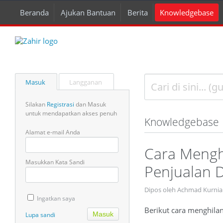
Beranda
Ajukan Bantuan
Berita
Knowledgebase
Masuk
Langganan
Silakan
Registrasi
dan Masuk
untuk mendapatkan akses penuh
Knowledgebase
Alamat e-mail Anda
Cara Mengh
Masukkan Kata Sandi
Penjualan D
Dipos oleh Achmad Kurnia 
Ingatkan saya
Berikut cara menghilan
Lupa sandi