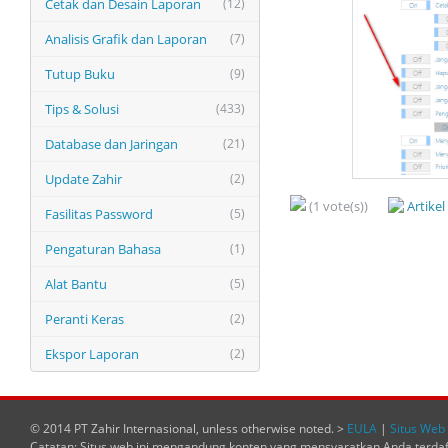
Cetak dan Desain Laporan
(12)
Analisis Grafik dan Laporan
(7)
Tutup Buku
(9)
Tips & Solusi
(433)
Database dan Jaringan
(21)
Update Zahir
(2)
(1 vote(s))
Artike
Fasilitas Password
(5)
Pengaturan Bahasa
(1)
Alat Bantu
(5)
Peranti Keras
(2)
Ekspor Laporan
(2)
© 2014 PT Zahir Internasional, unless otherwise noted. >
EULA
|
Situs Web 
Catatan: Situs web ini mengandung konten yang mensyaratkan Anda terda