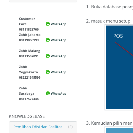
1. Buka database posn
Customer
2. masuk menu setup
Care
08111828766
Zahir Jakarta
08119866999
Zahir Malang
08113567891
Zahir
Yogyakarta
082221345599
Zahir
Surabaya
08117577444
KNOWLEDGEBASE
3. Kemudian pilih menu
Pemilihan Edisi dan Fasilitas
(4)