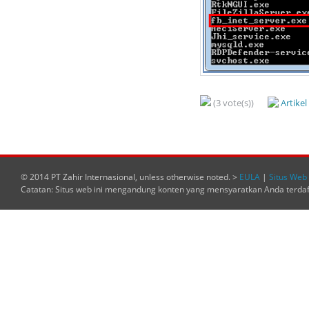
(3 vote(s))
Artike
© 2014 PT Zahir Internasional, unless otherwise noted. >
EULA
|
Situs Web 
Catatan: Situs web ini mengandung konten yang mensyaratkan Anda terda