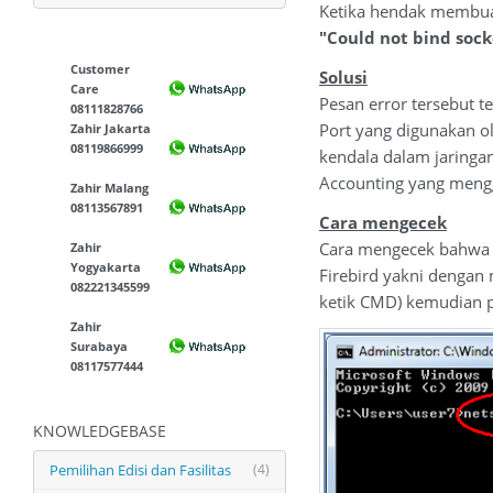
Ketika hendak membua
"Could not bind sock
Customer
Solusi
Care
Pesan error tersebut t
08111828766
Port yang digunakan ol
Zahir Jakarta
08119866999
kendala dalam jaringan
Accounting yang mengg
Zahir Malang
08113567891
Cara mengecek
Cara mengecek bahwa p
Zahir
Yogyakarta
Firebird yakni denga
082221345599
ketik CMD) kemudian p
Zahir
Surabaya
08117577444
KNOWLEDGEBASE
Pemilihan Edisi dan Fasilitas
(4)