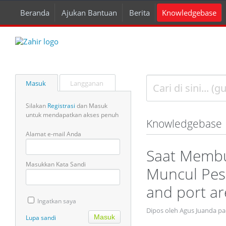
Beranda
Ajukan Bantuan
Berita
Knowledgebase
Masuk
Langganan
Silakan
Registrasi
dan Masuk
untuk mendapatkan akses penuh
Knowledgebase
Alamat e-mail Anda
Saat Membu
Masukkan Kata Sandi
Muncul Pes
and port ar
Ingatkan saya
Dipos oleh Agus Juanda pa
Lupa sandi