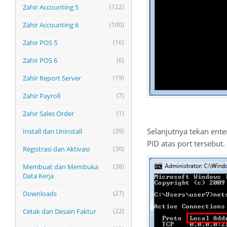
Zahir Accounting 5
(122)
Zahir Accounting 6
(100)
Zahir POS 5
(16)
Zahir POS 6
(6)
Zahir Report Server
(19)
Zahir Payroll
(7)
Zahir Sales Order
(1)
Selanjutnya tekan ente
Install dan Uninstall
(39)
PID atas port tersebut.
Registrasi dan Aktivasi
(30)
Membuat dan Membuka
(38)
Data Kerja
Downloads
(27)
Cetak dan Desain Faktur
(22)