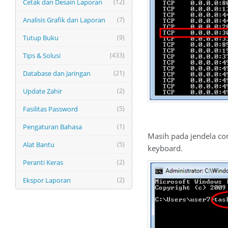
Cetak dan Desain Laporan
(12)
Analisis Grafik dan Laporan
(7)
Tutup Buku
(9)
Tips & Solusi
(433)
Database dan Jaringan
(21)
Update Zahir
(2)
Fasilitas Password
(5)
Pengaturan Bahasa
(1)
Masih pada jendela co
Alat Bantu
(5)
keyboard.
Peranti Keras
(2)
Ekspor Laporan
(2)