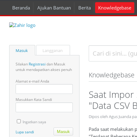
Beranda
Ajukan Bantuan
Berita
Knowledgebase
Masuk
Langganan
Silakan
Registrasi
dan Masuk
untuk mendapatkan akses penuh
Knowledgebase
Alamat e-mail Anda
Saat Impor
Masukkan Kata Sandi
"Data CSV B
Dipos oleh Agus Juanda pa
Ingatkan saya
Pada saat melakukan p
Lupa sandi
"Terdapat Beberapa Ke