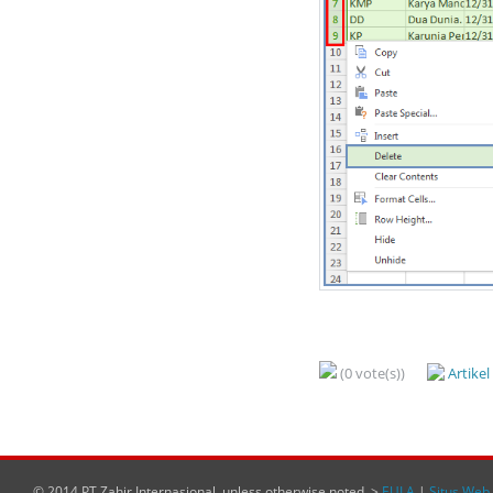
(0 vote(s))
Artike
© 2014 PT Zahir Internasional, unless otherwise noted. >
EULA
|
Situs Web 