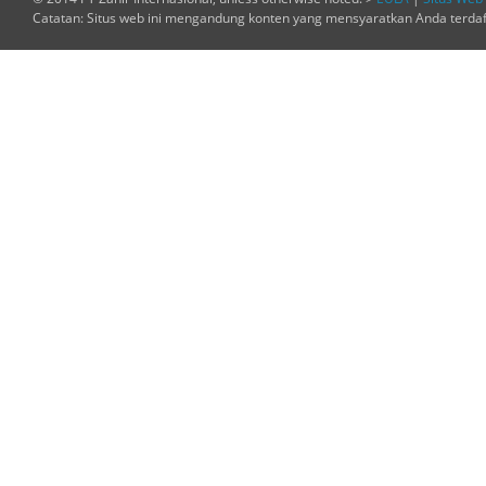
Catatan: Situs web ini mengandung konten yang mensyaratkan Anda terda