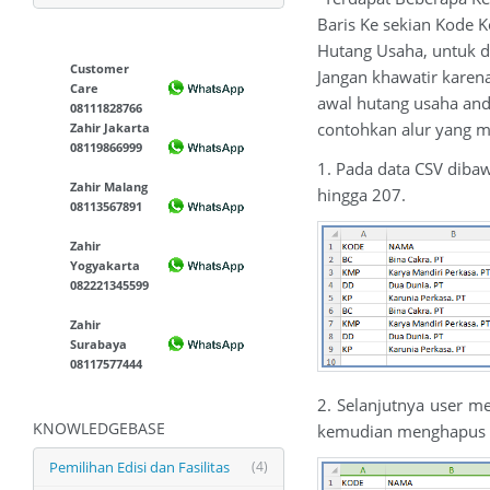
Baris Ke sekian Kode 
Hutang Usaha, untuk d
Customer
Jangan khawatir karen
Care
awal hutang usaha and
08111828766
contohkan alur yang m
Zahir Jakarta
08119866999
1. Pada data CSV dibaw
Zahir Malang
hingga 207.
08113567891
Zahir
Yogyakarta
082221345599
Zahir
Surabaya
08117577444
2. Selanjutnya user 
KNOWLEDGEBASE
kemudian menghapus (d
Pemilihan Edisi dan Fasilitas
(4)