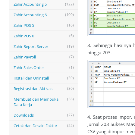
Zahir Accounting 5
(122)
Zahir Accounting 6
(100)
Zahir POS 5
(16)
Zahir POS 6
(6)
3. Sehingga hasilnya 
Zahir Report Server
(19)
hingga 203.
Zahir Payroll
(7)
Zahir Sales Order
(1)
Install dan Uninstall
(39)
Registrasi dan Aktivasi
(30)
Membuat dan Membuka
(38)
Data Kerja
Downloads
(27)
4. Saat proses impor,
Jurnal 203 Sukses Mas
Cetak dan Desain Faktur
(22)
CSV yang diimpor mema