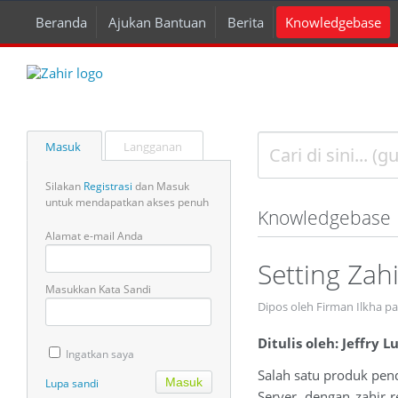
Beranda
Ajukan Bantuan
Berita
Knowledgebase
Masuk
Langganan
Silakan
Registrasi
dan Masuk
untuk mendapatkan akses penuh
Knowledgebase
Alamat e-mail Anda
Setting Zah
Masukkan Kata Sandi
Dipos oleh Firman Ilkha pa
Ditulis oleh: Jeffry 
Ingatkan saya
Salah satu produk pen
Lupa sandi
Server, dengan zahir r