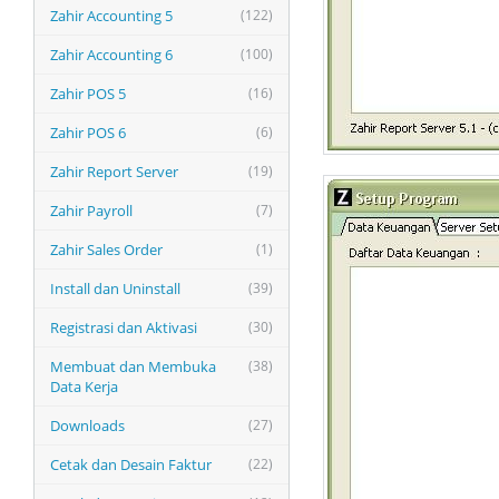
Zahir Accounting 5
(122)
Zahir Accounting 6
(100)
Zahir POS 5
(16)
Zahir POS 6
(6)
Zahir Report Server
(19)
Zahir Payroll
(7)
Zahir Sales Order
(1)
Install dan Uninstall
(39)
Registrasi dan Aktivasi
(30)
Membuat dan Membuka
(38)
Data Kerja
Downloads
(27)
Cetak dan Desain Faktur
(22)