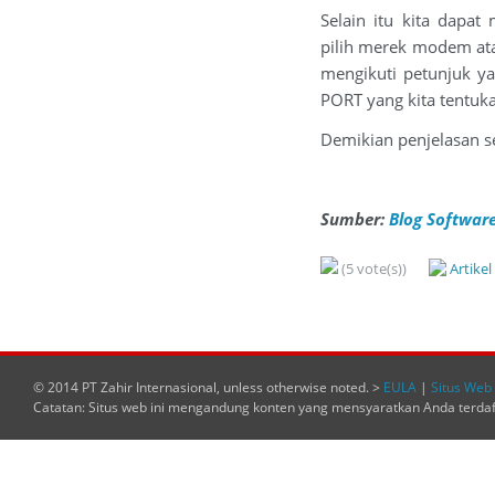
Selain itu kita dapa
pilih merek modem atau
mengikuti petunjuk y
PORT yang kita tentuka
Demikian penjelasan se
Sumber:
Blog Software
(5 vote(s))
Artike
© 2014 PT Zahir Internasional, unless otherwise noted. >
EULA
|
Situs Web 
Catatan: Situs web ini mengandung konten yang mensyaratkan Anda terda