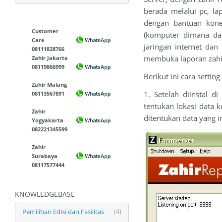
berada melalui pc, la
dengan bantuan konek
Customer
(komputer dimana dat
Care
jaringan internet dan
08111828766
membuka laporan zahi
Zahir Jakarta
08119866999
Berikut ini cara setting
Zahir Malang
1. Setelah diinstal d
08113567891
tentukan lokasi data k
Zahir
ditentukan data yang in
Yogyakarta
082221345599
Zahir
Surabaya
08117577444
KNOWLEDGEBASE
Pemilihan Edisi dan Fasilitas
(4)