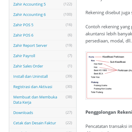
Zahir Accounting 5
(122)
Rekening disebut juga 
Zahir Accounting 6
(100)
Zahir POS 5
(16)
Contoh rekening yang 
akuntansi lebih banyak 
Zahir POS 6
(6)
persediaan, modal, dll.
Zahir Report Server
(19)
Zahir Payroll
(7)
Zahir Sales Order
(1)
Install dan Uninstall
(39)
Registrasi dan Aktivasi
(30)
Membuat dan Membuka
(38)
Data Kerja
Penggolongan Reken
Downloads
(27)
Cetak dan Desain Faktur
(22)
Pencatatan transaksi i