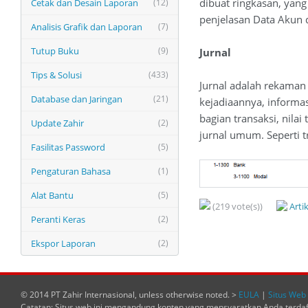
dibuat ringkasan, yan
Cetak dan Desain Laporan
(12)
penjelasan Data Akun d
Analisis Grafik dan Laporan
(7)
Tutup Buku
(9)
Jurnal
Tips & Solusi
(433)
Jurnal adalah rekaman
Database dan Jaringan
(21)
kejadiaannya, informa
bagian transaksi, nilai
Update Zahir
(2)
jurnal umum. Seperti t
Fasilitas Password
(5)
Pengaturan Bahasa
(1)
Alat Bantu
(5)
(219 vote(s))
Arti
Peranti Keras
(2)
Ekspor Laporan
(2)
© 2014 PT Zahir Internasional, unless otherwise noted. >
EULA
|
Situs Web 
Catatan: Situs web ini mengandung konten yang mensyaratkan Anda terda