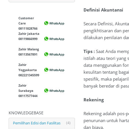
Definisi Akuntansi
Customer
Secara Definisi, Akunt
Care
08111828766
pengikhtisaran dan pen
Zahir Jakarta
dilakukan penilaian d
08119866999
Zahir Malang
Tips :
Saat Anda mempel
08113567891
istilah atau teori yan
data menggunakan for
Zahir
Yogyakarta
kesulitan tentang ba
082221345599
spesifik, maka pelajar
banyak beredar di pas
Zahir
Surabaya
08117577444
Rekening
KNOWLEDGEBASE
Rekening adalah pos-
penurunan untuk harta 
Pemilihan Edisi dan Fasilitas
(4)
dan biaya.