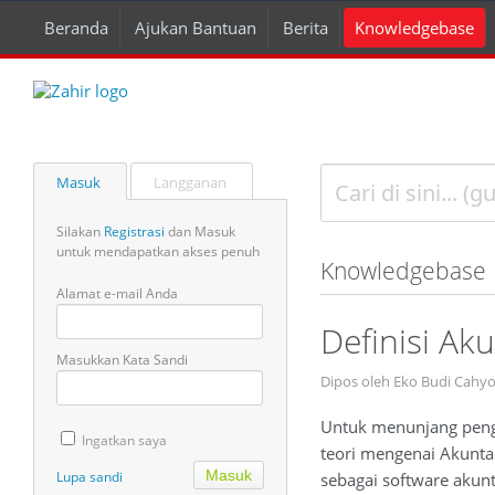
Beranda
Ajukan Bantuan
Berita
Knowledgebase
Masuk
Langganan
Silakan
Registrasi
dan Masuk
untuk mendapatkan akses penuh
Knowledgebase
Alamat e-mail Anda
Definisi Ak
Masukkan Kata Sandi
Dipos oleh Eko Budi Cahy
Untuk menunjang penge
Ingatkan saya
teori mengenai Akunta
Lupa sandi
sebagai software akunt