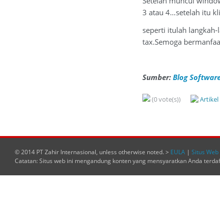
Setelah muncul window
3 atau 4…setelah itu kl
seperti itulah langka
tax.Semoga bermanfaa
Sumber:
Blog Software
(0 vote(s))
Artike
© 2014 PT Zahir Internasional, unless otherwise noted. >
EULA
|
Situs Web 
Catatan: Situs web ini mengandung konten yang mensyaratkan Anda terda