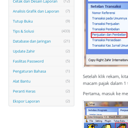
Cetak dan Desain Laporan
(12)
Analisis Grafik dan Laporan
(7)
Tutup Buku
(9)
Tips & Solusi
(433)
Database dan Jaringan
(21)
Update Zahir
(2)
Fasilitas Password
(5)
Pengaturan Bahasa
(1)
Setelah klik rekam, ki
Alat Bantu
(5)
macam pajak dalam 1 tr
Peranti Keras
(2)
Pertama, masuk ke men
Ekspor Laporan
(2)