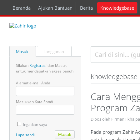
Beranda
Ajukan Bantuan
Berita
Knowledgebase
Masuk
Langganan
Silakan
Registrasi
dan Masuk
untuk mendapatkan akses penuh
Knowledgebase
Alamat e-mail Anda
Cara Mengg
Masukkan Kata Sandi
Program Za
Dipos oleh Firman Ilkha pa
Ingatkan saya
Pada program Zahir Ac
Lupa sandi
untuk transaksi-transa