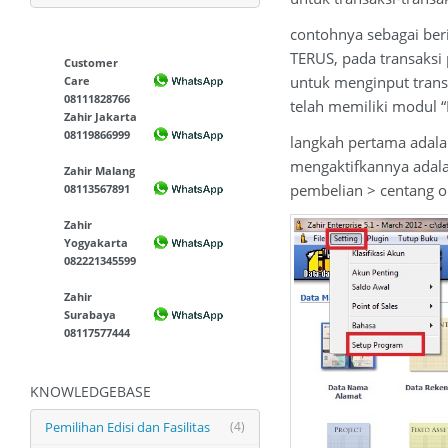
contohnya sebagai be
TERUS, pada transaksi
Customer
untuk menginput trans
Care
08111828766
telah memiliki modul “
Zahir Jakarta
08119866999
langkah pertama adalah
mengaktifkannya adalah
Zahir Malang
pembelian > centang o
08113567891
Zahir
Yogyakarta
082221345599
Zahir
Surabaya
08117577444
KNOWLEDGEBASE
Pemilihan Edisi dan Fasilitas
(4)