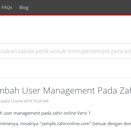
FAQs
Blog
bah User Management Pada Zahir
 pada 13 June 2019 10:29 AM
 user management pada zahir online Versi 1
onlinenya, misalnya "sample.zahironline.com" (sesuai dengan d