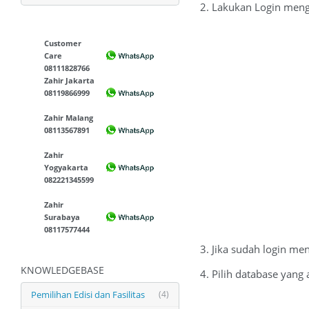
2. Lakukan Login meng
Customer
Care
08111828766
Zahir Jakarta
08119866999
Zahir Malang
08113567891
Zahir
Yogyakarta
082221345599
Zahir
Surabaya
08117577444
3. Jika sudah login m
KNOWLEDGEBASE
4. Pilih database yang
Pemilihan Edisi dan Fasilitas
(4)