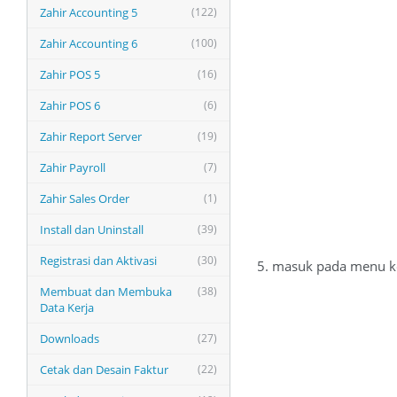
Zahir Accounting 5
(122)
Zahir Accounting 6
(100)
Zahir POS 5
(16)
Zahir POS 6
(6)
Zahir Report Server
(19)
Zahir Payroll
(7)
Zahir Sales Order
(1)
Install dan Uninstall
(39)
Registrasi dan Aktivasi
(30)
5. masuk pada menu ko
Membuat dan Membuka
(38)
Data Kerja
Downloads
(27)
Cetak dan Desain Faktur
(22)