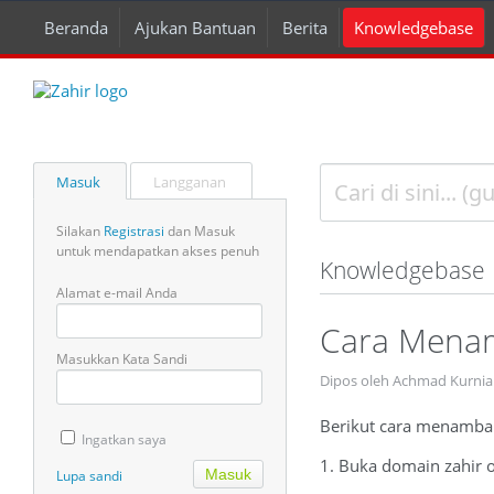
Beranda
Ajukan Bantuan
Berita
Knowledgebase
Masuk
Langganan
Silakan
Registrasi
dan Masuk
untuk mendapatkan akses penuh
Knowledgebase
Alamat e-mail Anda
Cara Menam
Masukkan Kata Sandi
Dipos oleh Achmad Kurnia
Berikut cara menambah
Ingatkan saya
1. Buka domain zahir 
Lupa sandi