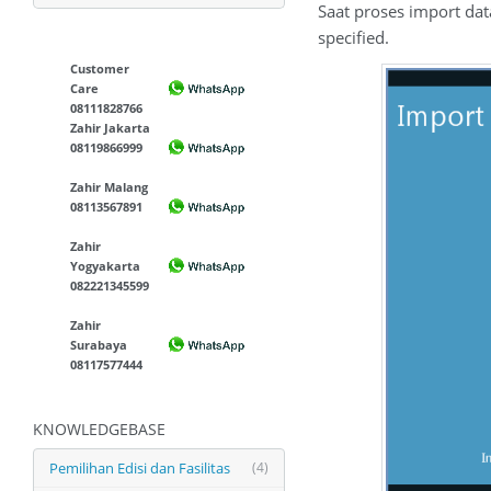
Saat proses import dat
specified.
Customer
Care
08111828766
Zahir Jakarta
08119866999
Zahir Malang
08113567891
Zahir
Yogyakarta
082221345599
Zahir
Surabaya
08117577444
KNOWLEDGEBASE
Pemilihan Edisi dan Fasilitas
(4)