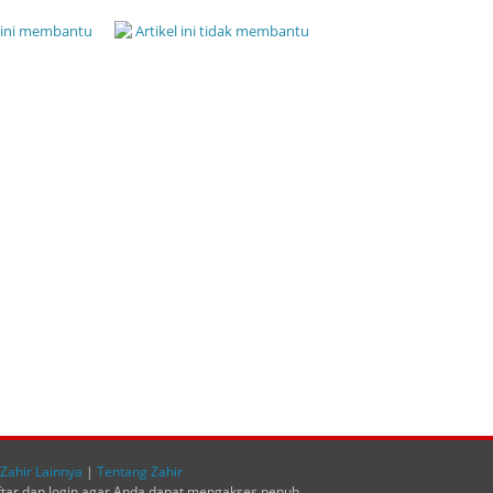
l ini membantu
Artikel ini tidak membantu
Zahir Lainnya
|
Tentang Zahir
ftar dan login agar Anda dapat mengakses penuh.