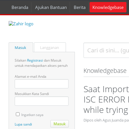
Beranda
Ajukan Bantuan
Berita
Knowledgebase
Masuk
Langganan
Silakan
Registrasi
dan Masuk
untuk mendapatkan akses penuh
Knowledgebase
Alamat e-mail Anda
Saat Impor
Masukkan Kata Sandi
ISC ERROR M
while trying
Ingatkan saya
Dipos oleh Agus Juanda p
Lupa sandi