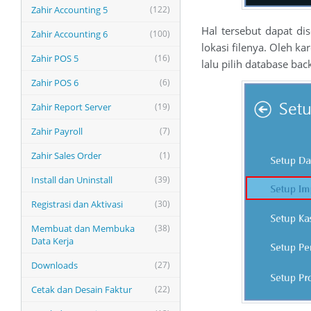
Zahir Accounting 5
(122)
Hal tersebut dapat di
Zahir Accounting 6
(100)
lokasi filenya. Oleh k
Zahir POS 5
(16)
lalu pilih database bac
Zahir POS 6
(6)
Zahir Report Server
(19)
Zahir Payroll
(7)
Zahir Sales Order
(1)
Install dan Uninstall
(39)
Registrasi dan Aktivasi
(30)
Membuat dan Membuka
(38)
Data Kerja
Downloads
(27)
Cetak dan Desain Faktur
(22)