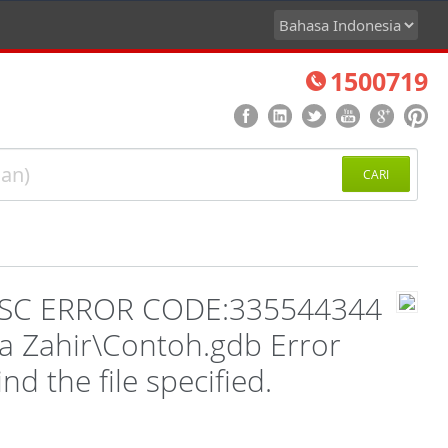
1500719
CARI
 "ISC ERROR CODE:335544344
ta Zahir\Contoh.gdb Error
nd the file specified.