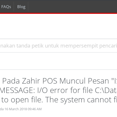
FAQs
Blog
t Pada Zahir POS Muncul Pesan
ESSAGE: I/O error for file C:\Da
 to open file. The system cannot fi
ada 16 March 2018 09:46 AM