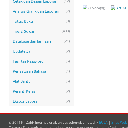
Cetak dan Desain Laporan
(12)
(1 vote(s))
Artike
Analisis Grafik dan Laporan
(7)
Tutup Buku
(9)
Tips & Solusi
(433)
Database dan Jaringan
(21)
Update Zahir
(2)
Fasilitas Password
(5)
Pengaturan Bahasa
(1)
Alat Bantu
(5)
Peranti Keras
(2)
Ekspor Laporan
(2)
© 2014 PT Zahir Internasional, unless otherwise noted. >
EULA
|
Situs Web 
Catatan: Situs web ini mengandung konten yang mensyaratkan Anda terda