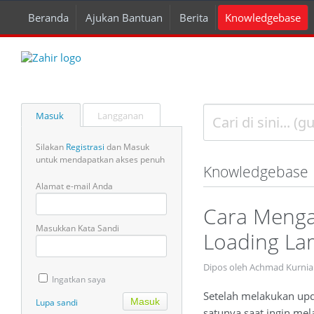
Beranda
Ajukan Bantuan
Berita
Knowledgebase
Masuk
Langganan
Silakan
Registrasi
dan Masuk
untuk mendapatkan akses penuh
Knowledgebase
Alamat e-mail Anda
Cara Mengat
Masukkan Kata Sandi
Loading La
Dipos oleh Achmad Kurnia
Ingatkan saya
Setelah melakukan upda
Lupa sandi
satunya saat ingin me