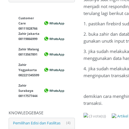
menjadi not responding
terulang lagi berikut c
Customer
1. pastikan firebird su
Care
08111828766
2. buka zahir dan dat
Zahir Jakarta
08119866999
gunakan unutk input t
Zahir Malang
3. jika sudah melakuka
08113567891
menggunakan data hasi
Zahir
4. jika sudah melakuka
Yogyakarta
menginputan transaks
082221345599
Zahir
Surabaya
demikian cara menghin
08117577444
transaksi.
KNOWLEDGEBASE
(3 vote(s))
Artike
Pemilihan Edisi dan Fasilitas
(4)