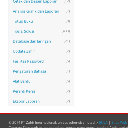
Cetak dan Desain Laporan
(12)
Analisis Grafik dan Laporan
(7)
Tutup Buku
(9)
Tips & Solusi
(433)
Database dan Jaringan
(21)
Update Zahir
(2)
Fasilitas Password
(5)
Pengaturan Bahasa
(1)
Alat Bantu
(5)
Peranti Keras
(2)
Ekspor Laporan
(2)
© 2014 PT Zahir Internasional, unless otherwise noted. >
EULA
|
Situs Web 
Catatan: Situs web ini mengandung konten yang mensyaratkan Anda terda