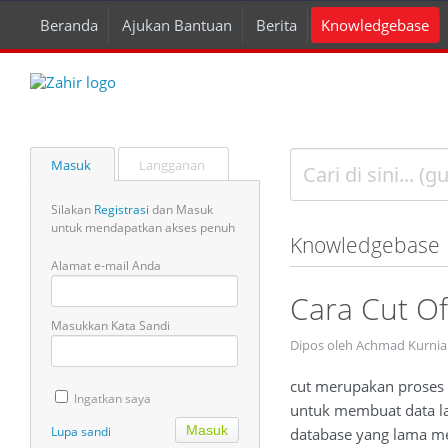
Beranda
Ajukan Bantuan
Berita
Knowledgebase
Masuk
Langganan
Silakan
Registrasi
dan Masuk
untuk mendapatkan akses penuh
Knowledgebase
Alamat e-mail Anda
Cara Cut Of
Masukkan Kata Sandi
Dipos oleh Achmad Kurnia
cut merupakan proses p
Ingatkan saya
untuk membuat data la
Lupa sandi
database yang lama me