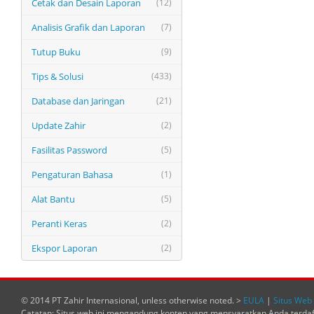
Cetak dan Desain Laporan
(12)
Analisis Grafik dan Laporan
(7)
Tutup Buku
(9)
Tips & Solusi
(433)
Database dan Jaringan
(21)
Update Zahir
(2)
Fasilitas Password
(5)
Pengaturan Bahasa
(1)
Alat Bantu
(5)
Peranti Keras
(2)
Ekspor Laporan
(2)
© 2014 PT Zahir Internasional, unless otherwise noted. >
EULA
|
Situs Web 
Catatan: Situs web ini mengandung konten yang mensyaratkan Anda terda