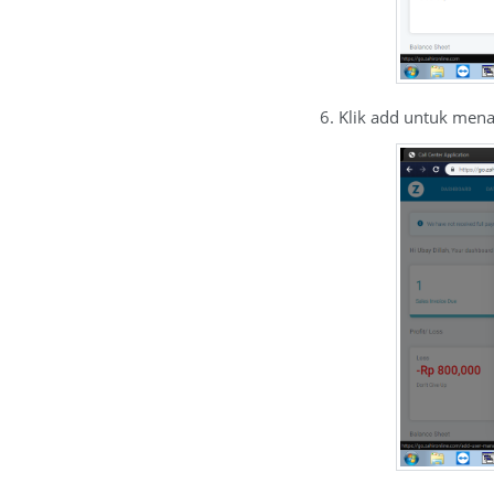
6. Klik add untuk me