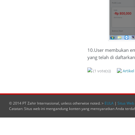
10.User membukan emai
yang telah di daftarkan
(1 vote(s))
Artike
© 2014 PT Zahir Internasional, unless otherwise noted. >
EULA
|
Situs Web 
Catatan: Situs web ini mengandung konten yang mensyaratkan Anda terda