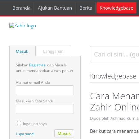
Beranda
Ajukan Bantuan
Berita
Knowledgebase
Masuk
Langganan
Silakan
Registrasi
dan Masuk
untuk mendapatkan akses penuh
Knowledgebase
Alamat e-mail Anda
Cara Mena
Masukkan Kata Sandi
Zahir Onlin
Dipos oleh Achmad Kurnia
Ingatkan saya
Berikut cara menambah
Lupa sandi