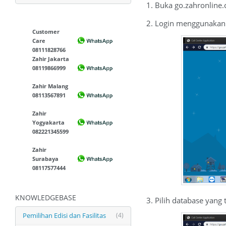
1. Buka go.zahronline
2. Login menggunakan 
Customer
Care
08111828766
Zahir Jakarta
08119866999
Zahir Malang
08113567891
Zahir
Yogyakarta
082221345599
Zahir
Surabaya
08117577444
KNOWLEDGEBASE
3. Pilih database yang 
Pemilihan Edisi dan Fasilitas
(4)