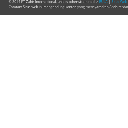
© 2014 PT Zahir Internasional, unless otherwise noted. >
EULA
|
Situs Web 
Catatan: Situs web ini mengandung konten yang mensyaratkan Anda terda