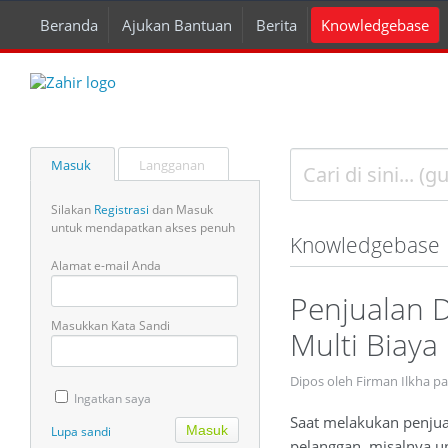
Beranda
Ajukan Bantuan
Berita
Knowledgebase
Masuk
Langganan
Silakan
Registrasi
dan Masuk
untuk mendapatkan akses penuh
Knowledgebase
Alamat e-mail Anda
Penjualan 
Masukkan Kata Sandi
Multi Biaya
Dipos oleh Firman Ilkha p
Ingatkan saya
Saat melakukan penju
Lupa sandi
pelanggan, misalnya un