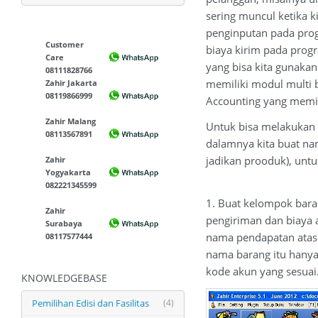
sering muncul ketika k
penginputan pada prog
Customer
biaya kirim pada progr
Care
yang bisa kita gunaka
08111828766
memiliki modul multi b
Zahir Jakarta
08119866999
Accounting yang memili
Zahir Malang
Untuk bisa melakukan 
08113567891
dalamnya kita buat na
jadikan prooduk), unt
Zahir
Yogyakarta
082221345599
1. Buat kelompok bara
Zahir
pengiriman dan biaya 
Surabaya
nama pendapatan atas 
08117577444
nama barang itu hanya 
kode akun yang sesuai
KNOWLEDGEBASE
Pemilihan Edisi dan Fasilitas
(4)