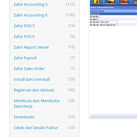
Zahir Accounting 5
(122)
Zahir Accounting 6
(100)
Zahir POS 5
(16)
Zahir POS 6
(6)
Zahir Report Server
(19)
Zahir Payroll
(7)
Zahir Sales Order
(1)
Install dan Uninstall
(39)
Registrasi dan Aktivasi
(30)
Membuat dan Membuka
(38)
Data Kerja
Downloads
(27)
Cetak dan Desain Faktur
(22)