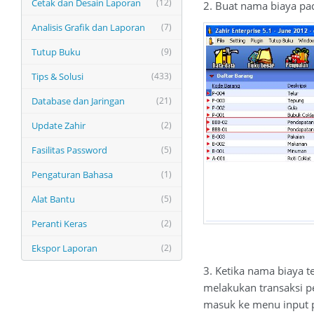
Cetak dan Desain Laporan
(12)
2. Buat nama biaya pad
Analisis Grafik dan Laporan
(7)
Tutup Buku
(9)
Tips & Solusi
(433)
Database dan Jaringan
(21)
Update Zahir
(2)
Fasilitas Password
(5)
Pengaturan Bahasa
(1)
Alat Bantu
(5)
Peranti Keras
(2)
Ekspor Laporan
(2)
3. Ketika nama biaya t
melakukan transaksi p
masuk ke menu input p