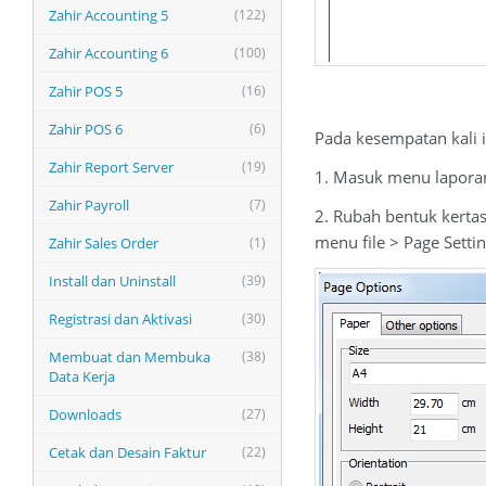
Zahir Accounting 5
(122)
Zahir Accounting 6
(100)
Zahir POS 5
(16)
Zahir POS 6
(6)
Pada kesempatan kali i
Zahir Report Server
(19)
1. Masuk menu laporan
Zahir Payroll
(7)
2. Rubah bentuk kertas
menu file > Page Setti
Zahir Sales Order
(1)
Install dan Uninstall
(39)
Registrasi dan Aktivasi
(30)
Membuat dan Membuka
(38)
Data Kerja
Downloads
(27)
Cetak dan Desain Faktur
(22)