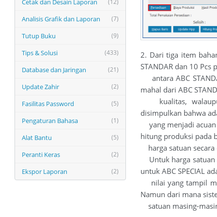
Cetak dan Desain Laporan
(12)
Analisis Grafik dan Laporan
(7)
Tutup Buku
(9)
Tips & Solusi
(433)
2. Dari tiga item bah
STANDAR dan 10 Pcs p
Database dan Jaringan
(21)
antara ABC STANDAR 
Update Zahir
(2)
mahal dari ABC STAND
kualitas, walaupun
Fasilitas Password
(5)
disimpulkan bahwa ada
Pengaturan Bahasa
(1)
yang menjadi acuan b
hitung produksi pada 
Alat Bantu
(5)
harga satuan secara o
Peranti Keras
(2)
Untuk harga satuan 
untuk ABC SPECIAL ada
Ekspor Laporan
(2)
nilai yang tampil me
Namun dari mana sist
satuan masing-masing