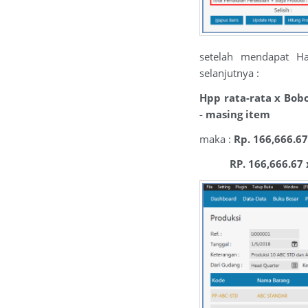
setelah mendapat Ha
selanjutnya :
Hpp rata-rata x Bob
- masing item
maka :
Rp. 166,666.6
RP. 166,666.67 x 2