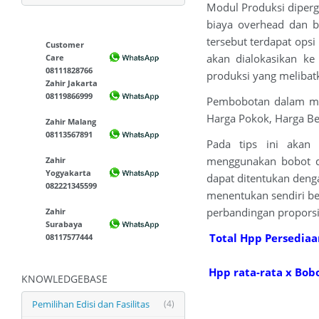
Modul Produksi diperg
biaya overhead dan 
tersebut terdapat ops
Customer
akan dialokasikan ke
Care
08111828766
produksi yang melibatk
Zahir Jakarta
08119866999
Pembobotan dalam modu
Harga Pokok, Harga Bel
Zahir Malang
08113567891
Pada tips ini akan
menggunakan bobot d
Zahir
Yogyakarta
dapat ditentukan deng
082221345599
menentukan sendiri b
perbandingan proporsi
Zahir
Surabaya
Total Hpp Persediaa
08117577444
Hpp rata-rata x Bob
KNOWLEDGEBASE
Pemilihan Edisi dan Fasilitas
(4)