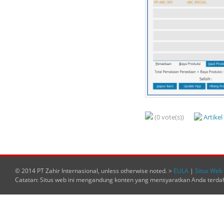
(0 vote(s))
Artike
© 2014 PT Zahir Internasional, unless otherwise noted. >
EULA
|
Situs Web 
Catatan: Situs web ini mengandung konten yang mensyaratkan Anda terda