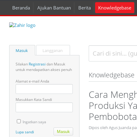
Beranda
Ajukan Bantuan
Berita
Knowledgebase
Masuk
Langganan
Silakan
Registrasi
dan Masuk
untuk mendapatkan akses penuh
Knowledgebase
Alamat e-mail Anda
Cara Mengh
Masukkan Kata Sandi
Produksi Y
Pembobota
Ingatkan saya
Dipos oleh Agus Juanda pa
Lupa sandi