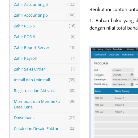
Zahir Accounting 5
(122)
Berikut ini contoh unt
Zahir Accounting 6
(100)
1. Bahan baku yang d
Zahir POS 5
(16)
dengan nilai total bah
Zahir POS 6
(6)
Zahir Report Server
(19)
Zahir Payroll
(7)
Zahir Sales Order
(1)
Install dan Uninstall
(39)
Registrasi dan Aktivasi
(30)
Membuat dan Membuka
(38)
Data Kerja
Downloads
(27)
Cetak dan Desain Faktur
(22)