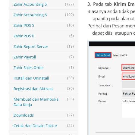
3. Pada tab
Kirim Em
Zahir Accounting 5
(122)
Biasanya anda tidak p
Zahir Accounting 6
(100)
apabila pada alamat 
Zahir POS 5
(16)
Perihal dan Pesan mer
dapat diisi ataupun 
Zahir POS 6
(6)
Zahir Report Server
(19)
Zahir Payroll
(7)
Zahir Sales Order
(1)
Install dan Uninstall
(39)
Registrasi dan Aktivasi
(30)
Membuat dan Membuka
(38)
Data Kerja
Downloads
(27)
Cetak dan Desain Faktur
(22)