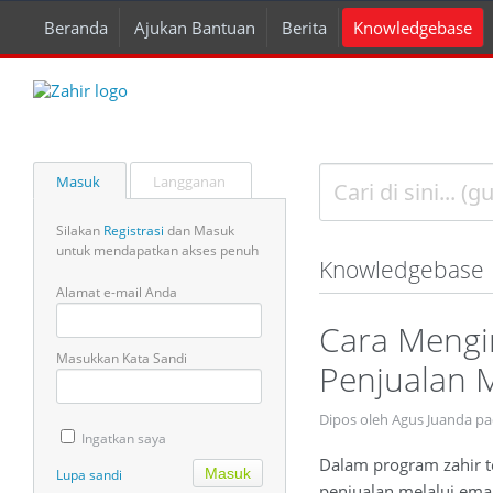
Beranda
Ajukan Bantuan
Berita
Knowledgebase
Masuk
Langganan
Silakan
Registrasi
dan Masuk
untuk mendapatkan akses penuh
Knowledgebase
Alamat e-mail Anda
Cara Mengi
Masukkan Kata Sandi
Penjualan M
Dipos oleh Agus Juanda p
Ingatkan saya
Dalam program zahir t
Lupa sandi
penjualan melalui emai