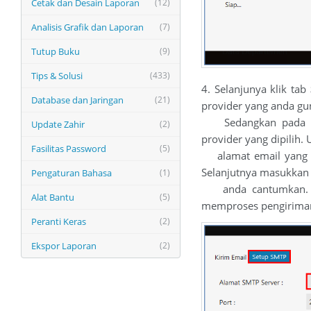
Cetak dan Desain Laporan
(12)
Analisis Grafik dan Laporan
(7)
Tutup Buku
(9)
Tips & Solusi
(433)
4. Selanjunya klik tab
Database dan Jaringan
(21)
provider yang anda gu
Sedangkan pada 
Update Zahir
(2)
provider yang dipilih
Fasilitas Password
(5)
alamat email yang a
Selanjutnya masukka
Pengaturan Bahasa
(1)
anda cantumkan. Jik
Alat Bantu
(5)
memproses pengiriman
Peranti Keras
(2)
Ekspor Laporan
(2)