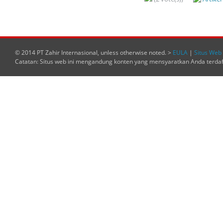
© 2014 PT Zahir Internasional, unless otherwise noted. >
EULA
|
Situs Web 
Catatan: Situs web ini mengandung konten yang mensyaratkan Anda terda