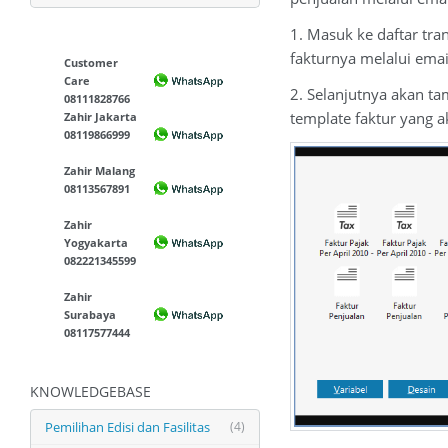
1. Masuk ke daftar tran
fakturnya melalui email
Customer
Care
2. Selanjutnya akan ta
08111828766
template faktur yang a
Zahir Jakarta
08119866999
Zahir Malang
08113567891
Zahir
Yogyakarta
082221345599
Zahir
Surabaya
08117577444
KNOWLEDGEBASE
Pemilihan Edisi dan Fasilitas
(4)