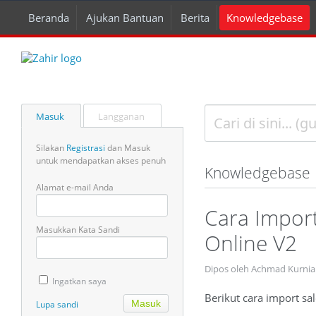
Beranda
Ajukan Bantuan
Berita
Knowledgebase
Masuk
Langganan
Silakan
Registrasi
dan Masuk
untuk mendapatkan akses penuh
Knowledgebase
Alamat e-mail Anda
Cara Impor
Masukkan Kata Sandi
Online V2
Dipos oleh Achmad Kurnia
Ingatkan saya
Berikut cara import sa
Lupa sandi