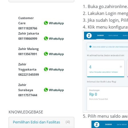
1. Buka go.zahironlin
2. Lakukan Login meng
Customer
3. Jika sudah login, Pi
Care
4. Klik menu konfigura
08111828766
Zahir Jakarta
08119866999
Zahir Malang
08113567891
Zahir
Yogyakarta
082221345599
Zahir
Surabaya
08117577444
KNOWLEDGEBASE
5. Pilih menu saldo aw
Pemilihan Edisi dan Fasilitas
(4)