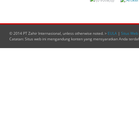
(0 vote(s))
Artike
© 2014 PT Zahir Internasional, unless otherwise noted. >
EULA
|
Situs Web 
Catatan: Situs web ini mengandung konten yang mensyaratkan Anda terda