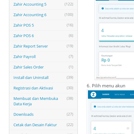
Zahir Accounting 5
(122)
Zahir Accounting 6
(100)
Zahir POS 5
(16)
Zahir POS 6
(6)
Zahir Report Server
(19)
Zahir Payroll
(7)
Zahir Sales Order
(1)
Install dan Uninstall
(39)
6. Pilih menu akun
Registrasi dan Aktivasi
(30)
Membuat dan Membuka
(38)
Data Kerja
Downloads
(27)
Cetak dan Desain Faktur
(22)