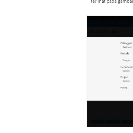
terlihat pada gambar 