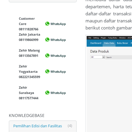
departemen, harta tet
daftar-daftar transaks
Customer
maupun daftar transak
Care
berikut contoh gambar
08111828766
Zahir Jakarta
08119866999
Zahir Malang
08113567891
Zahir
Yogyakarta
082221345599
Zahir
Surabaya
08117577444
KNOWLEDGEBASE
Pemilihan Edisi dan Fasilitas
(4)