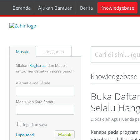
Beranda
Ajukan Bantuan
Berita
Knowledgebase
Masuk
Langganan
Silakan
Registrasi
dan Masuk
untuk mendapatkan akses penuh
Knowledgebase
Alamat e-mail Anda
Buka Daftar
Masukkan Kata Sandi
Selalu Han
Dipos oleh Agus Juanda pa
Ingatkan saya
Kenapa pada program z
Lupa sandi
membuka daftar data 