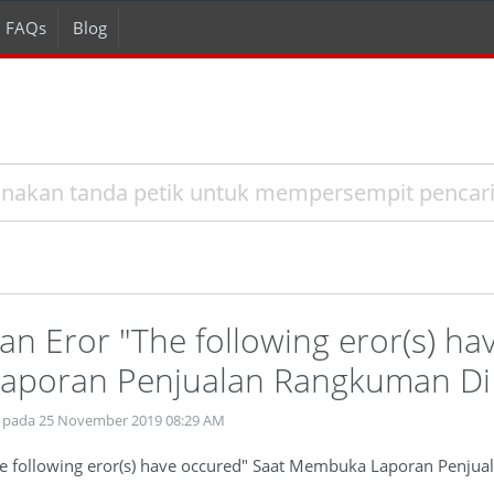
FAQs
Blog
n Eror "The following eror(s) ha
poran Penjualan Rangkuman Di 
 pada 25 November 2019 08:29 AM
e following eror(s) have occured" Saat Membuka Laporan Penju