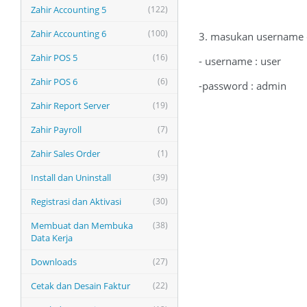
Zahir Accounting 5
(122)
Zahir Accounting 6
(100)
3. masukan username
Zahir POS 5
(16)
- username : user
Zahir POS 6
(6)
-password : admin
Zahir Report Server
(19)
Zahir Payroll
(7)
Zahir Sales Order
(1)
Install dan Uninstall
(39)
Registrasi dan Aktivasi
(30)
Membuat dan Membuka
(38)
Data Kerja
Downloads
(27)
Cetak dan Desain Faktur
(22)