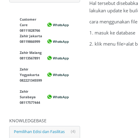
Hal tersebut disebabka
lakukan update ke bui
Customer
cara menggunakan file 
Care
08111828766
1. masuk ke database
Zahir Jakarta
08119866999
2. klik menu file>alat b
Zahir Malang
08113567891
Zahir
Yogyakarta
082221345599
Zahir
Surabaya
08117577444
KNOWLEDGEBASE
Pemilihan Edisi dan Fasilitas
(4)