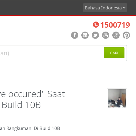
1500719
CARI
ve occured" Saat
Build 10B
alan Rangkuman Di Build 10B