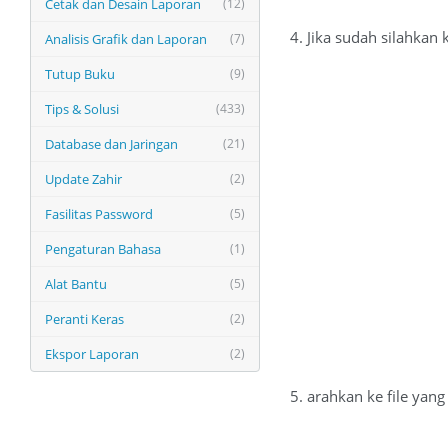
Cetak dan Desain Laporan
(12)
4. Jika sudah silahkan k
Analisis Grafik dan Laporan
(7)
Tutup Buku
(9)
Tips & Solusi
(433)
Database dan Jaringan
(21)
Update Zahir
(2)
Fasilitas Password
(5)
Pengaturan Bahasa
(1)
Alat Bantu
(5)
Peranti Keras
(2)
Ekspor Laporan
(2)
5. arahkan ke file yan