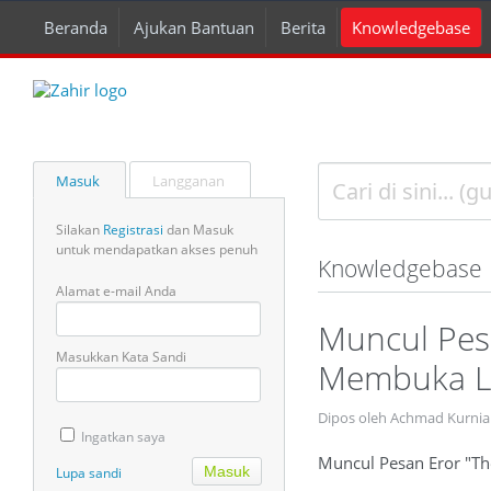
Beranda
Ajukan Bantuan
Berita
Knowledgebase
Masuk
Langganan
Silakan
Registrasi
dan Masuk
untuk mendapatkan akses penuh
Knowledgebase
Alamat e-mail Anda
Muncul Pesa
Masukkan Kata Sandi
Membuka La
Dipos oleh Achmad Kurnia
Ingatkan saya
Muncul Pesan Eror "Th
Lupa sandi