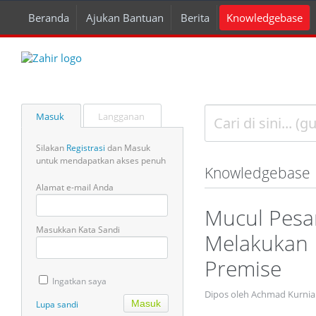
Beranda
Ajukan Bantuan
Berita
Knowledgebase
Masuk
Langganan
Silakan
Registrasi
dan Masuk
untuk mendapatkan akses penuh
Knowledgebase
Alamat e-mail Anda
Mucul Pesa
Masukkan Kata Sandi
Melakukan R
Premise
Ingatkan saya
Dipos oleh Achmad Kurnia
Lupa sandi