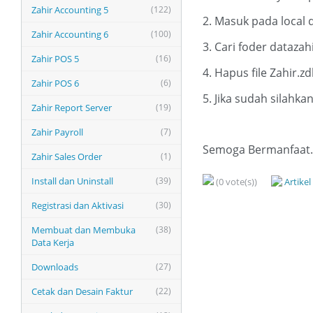
Zahir Accounting 5
(122)
2. Masuk pada local 
Zahir Accounting 6
(100)
3. Cari foder datazah
Zahir POS 5
(16)
4. Hapus file Zahir.z
Zahir POS 6
(6)
5. Jika sudah silahk
Zahir Report Server
(19)
Zahir Payroll
(7)
Semoga Bermanfaat..
Zahir Sales Order
(1)
Install dan Uninstall
(39)
(0 vote(s))
Artike
Registrasi dan Aktivasi
(30)
Membuat dan Membuka
(38)
Data Kerja
Downloads
(27)
Cetak dan Desain Faktur
(22)