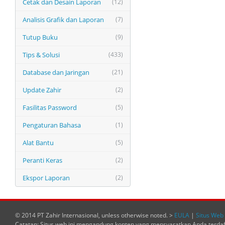
Cetak dan Desain Laporan
(12)
Analisis Grafik dan Laporan
(7)
Tutup Buku
(9)
Tips & Solusi
(433)
Database dan Jaringan
(21)
Update Zahir
(2)
Fasilitas Password
(5)
Pengaturan Bahasa
(1)
Alat Bantu
(5)
Peranti Keras
(2)
Ekspor Laporan
(2)
© 2014 PT Zahir Internasional, unless otherwise noted. >
EULA
|
Situs Web 
Catatan: Situs web ini mengandung konten yang mensyaratkan Anda terda