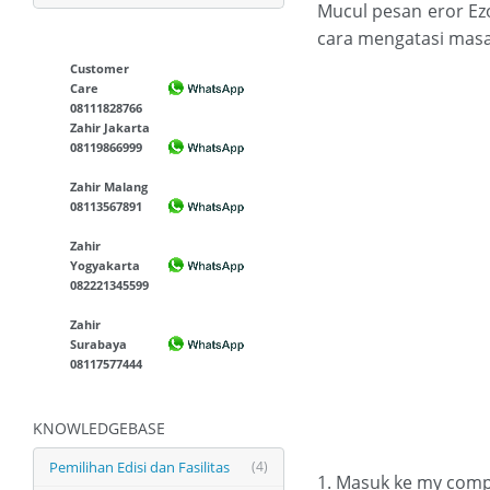
Mucul pesan eror Ezo
cara mengatasi masal
Customer
Care
08111828766
Zahir Jakarta
08119866999
Zahir Malang
08113567891
Zahir
Yogyakarta
082221345599
Zahir
Surabaya
08117577444
KNOWLEDGEBASE
Pemilihan Edisi dan Fasilitas
(4)
1. Masuk ke my com