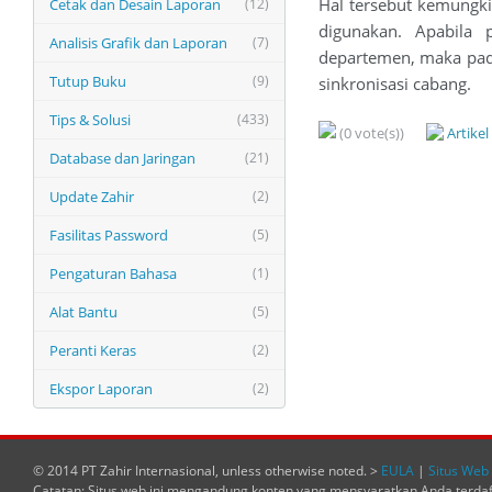
Hal tersebut kemungk
Cetak dan Desain Laporan
(12)
digunakan. Apabila
Analisis Grafik dan Laporan
(7)
departemen, maka pad
Tutup Buku
(9)
sinkronisasi cabang.
Tips & Solusi
(433)
(0 vote(s))
Artike
Database dan Jaringan
(21)
Update Zahir
(2)
Fasilitas Password
(5)
Pengaturan Bahasa
(1)
Alat Bantu
(5)
Peranti Keras
(2)
Ekspor Laporan
(2)
© 2014 PT Zahir Internasional, unless otherwise noted. >
EULA
|
Situs Web 
Catatan: Situs web ini mengandung konten yang mensyaratkan Anda terda