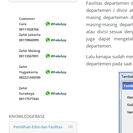
Fasilitas departemen 
departemen / divisi 
masing departemen di
Customer
masing-masing depar
Care
08111828766
atau divisi sesuai de
Zahir Jakarta
juga dapat mengetah
08119866999
departemen.
Zahir Malang
Lalu kenapa sudah mem
08113567891
departemen pada saat
Zahir
Yogyakarta
082221345599
Zahir
Surabaya
08117577444
KNOWLEDGEBASE
Pemilihan Edisi dan Fasilitas
(4)