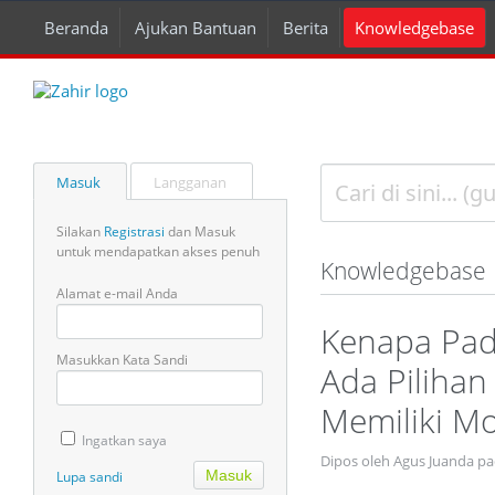
Beranda
Ajukan Bantuan
Berita
Knowledgebase
Masuk
Langganan
Silakan
Registrasi
dan Masuk
untuk mendapatkan akses penuh
Knowledgebase
Alamat e-mail Anda
Kenapa Pad
Masukkan Kata Sandi
Ada Piliha
Memiliki M
Ingatkan saya
Dipos oleh Agus Juanda pa
Lupa sandi