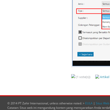
(1 vote(s))
Artike
© 2014 PT Zahir Internasional, unless otherwise noted. >
EULA
|
Situs Web 
Catatan: Situs web ini mengandung konten yang mensyaratkan Anda terda