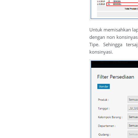
Untuk memisahkan lapo
dengan non konsinyasi
Tipe. Sehingga ters
konsinyasi.