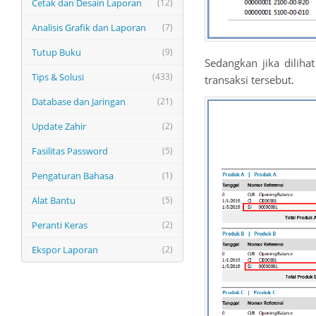
Cetak dan Desain Laporan
(12)
Analisis Grafik dan Laporan
(7)
Tutup Buku
(9)
Sedangkan jika dilih
Tips & Solusi
(433)
transaksi tersebut.
Database dan Jaringan
(21)
Update Zahir
(2)
Fasilitas Password
(5)
Pengaturan Bahasa
(1)
Alat Bantu
(5)
Peranti Keras
(2)
Ekspor Laporan
(2)