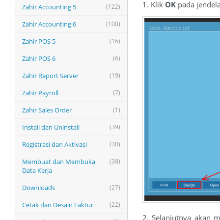
1. Klik
OK
pada jendela
Zahir Accounting 5
(122)
Zahir Accounting 6
(100)
Zahir POS 5
(16)
Zahir POS 6
(6)
Zahir Report Server
(19)
Zahir Payroll
(7)
Zahir Sales Order
(1)
Install dan Uninstall
(39)
Registrasi dan Aktivasi
(30)
Membuat dan Membuka
(38)
Data Kerja
Downloads
(27)
Cetak dan Desain Faktur
(22)
2. Selanjutnya akan m