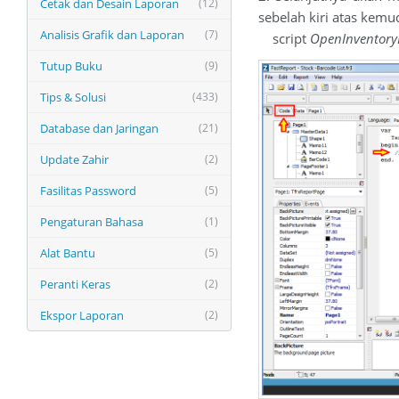
Cetak dan Desain Laporan
(12)
sebelah kiri atas kem
Analisis Grafik dan Laporan
(7)
script
OpenInventoryLi
Tutup Buku
(9)
Tips & Solusi
(433)
Database dan Jaringan
(21)
Update Zahir
(2)
Fasilitas Password
(5)
Pengaturan Bahasa
(1)
Alat Bantu
(5)
Peranti Keras
(2)
Ekspor Laporan
(2)