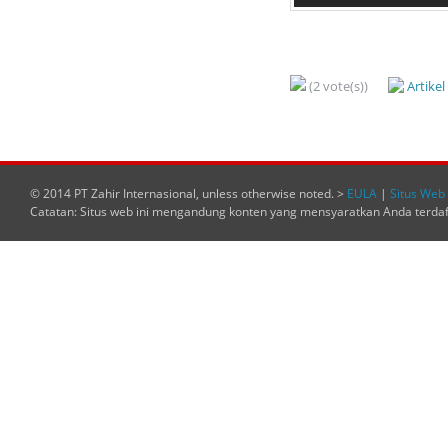
(2 vote(s))
Artike
© 2014 PT Zahir Internasional, unless otherwise noted. >
EULA
|
Situs Web 
Catatan: Situs web ini mengandung konten yang mensyaratkan Anda terda