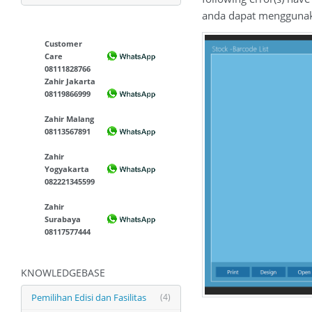
anda dapat menggunaka
Customer
Care
08111828766
Zahir Jakarta
08119866999
Zahir Malang
08113567891
Zahir
Yogyakarta
082221345599
Zahir
Surabaya
08117577444
KNOWLEDGEBASE
Pemilihan Edisi dan Fasilitas
(4)