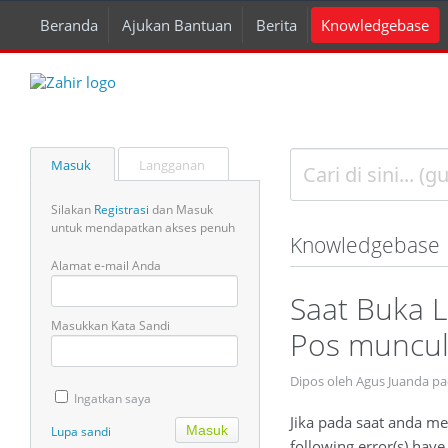
Beranda
Ajukan Bantuan
Berita
Knowledgebase
Masuk
Langganan
Silakan
Registrasi
dan Masuk
untuk mendapatkan akses penuh
Knowledgebase
Alamat e-mail Anda
Saat Buka L
Masukkan Kata Sandi
Pos muncul
Dipos oleh Agus Juanda p
Ingatkan saya
Jika pada saat anda m
Lupa sandi
following error(s) have