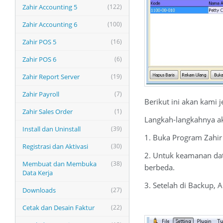
Zahir Accounting 5
(122)
Zahir Accounting 6
(100)
Zahir POS 5
(16)
Zahir POS 6
(6)
Zahir Report Server
(19)
Zahir Payroll
(7)
Berikut ini akan kami
Zahir Sales Order
(1)
Langkah-langkahnya aka
Install dan Uninstall
(39)
1. Buka Program Zahir
Registrasi dan Aktivasi
(30)
2. Untuk keamanan dat
Membuat dan Membuka
(38)
berbeda.
Data Kerja
3. Setelah di Backup, 
Downloads
(27)
Cetak dan Desain Faktur
(22)