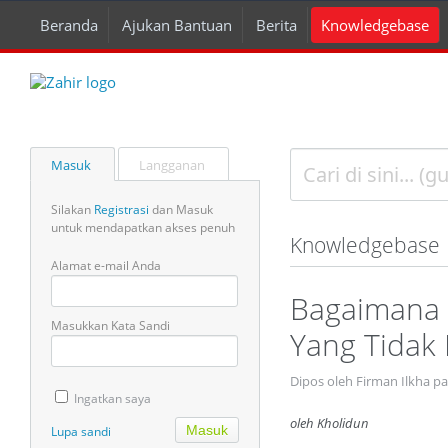
Beranda
Ajukan Bantuan
Berita
Knowledgebase
Masuk
Langganan
Silakan
Registrasi
dan Masuk
untuk mendapatkan akses penuh
Knowledgebase
Alamat e-mail Anda
Bagaimana
Masukkan Kata Sandi
Yang Tidak
Dipos oleh Firman Ilkha pa
Ingatkan saya
oleh Kholidun
Lupa sandi