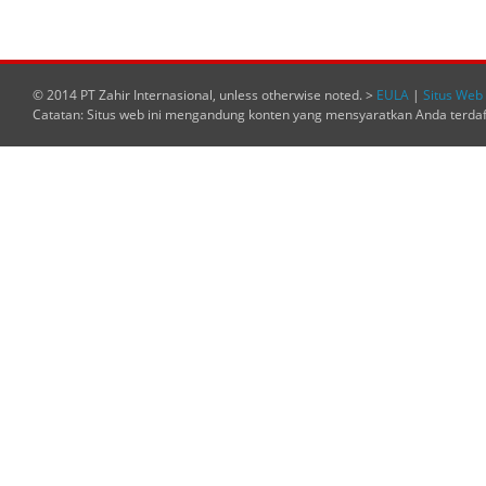
© 2014 PT Zahir Internasional, unless otherwise noted. >
EULA
|
Situs Web 
Catatan: Situs web ini mengandung konten yang mensyaratkan Anda terda