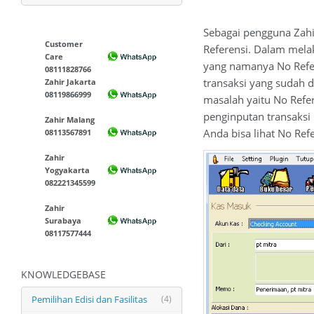
Sebagai pengguna Zahi
Customer
Referensi. Dalam mela
Care
yang namanya No Refer
08111828766
transaksi yang sudah 
Zahir Jakarta
08119866999
masalah yaitu No Refe
penginputan transaksi
Zahir Malang
Anda bisa lihat No Ref
08113567891
Zahir
Yogyakarta
082221345599
Zahir
Surabaya
08117577444
KNOWLEDGEBASE
Pemilihan Edisi dan Fasilitas
(4)