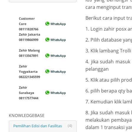
cara menginput trans
Berikut cara input tr
Customer
Care
1. Login zahir posx 
08111828766
Zahir Jakarta
2. Pilih database ya
08119866999
3. Klik lambang Trol
Zahir Malang
08113567891
4. jika sudah masuk
Zahir
pelanggan
Yogyakarta
082221345599
5. Klik atau pilih p
Zahir
6. pilih berapa qty b
Surabaya
08117577444
7. Kemudian klik la
8. Jika sudah masu
KNOWLEDGEBASE
melakukan pembayara
Pemilihan Edisi dan Fasilitas
(4)
dalam 1 transaksi y