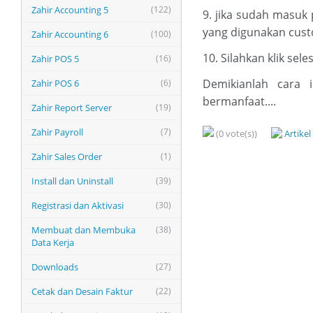
Zahir Accounting 5
(122)
9. jika sudah masuk
yang digunakan cus
Zahir Accounting 6
(100)
10. Silahkan klik se
Zahir POS 5
(16)
Demikianlah cara 
Zahir POS 6
(6)
bermanfaat....
Zahir Report Server
(19)
Zahir Payroll
(7)
(0 vote(s))
Artike
Zahir Sales Order
(1)
Install dan Uninstall
(39)
Registrasi dan Aktivasi
(30)
Membuat dan Membuka
(38)
Data Kerja
Downloads
(27)
Cetak dan Desain Faktur
(22)