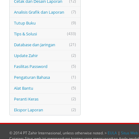
Cetak dan Desain Laporan
(12)
Analisis Grafik dan Laporan
(7)
Tutup Buku
(9)
Tips & Solusi
(433)
Database dan Jaringan
(21)
Update Zahir
(2)
Fasilitas Password
(5)
Pengaturan Bahasa
(1)
Alat Bantu
(5)
Peranti Keras
(2)
Ekspor Laporan
(2)
© 2014 PT Zahir Internasional, unless otherwise noted. >
EULA
|
Situs Web 
Catatan: Situs web ini mengandung konten yang mensyaratkan Anda terda