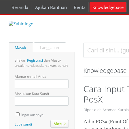
Beranda
Ajukan Bantuan
Berita
Knowledgebase
Masuk
Langganan
Silakan
Registrasi
dan Masuk
untuk mendapatkan akses penuh
Knowledgebase
Alamat e-mail Anda
Cara Input 
Masukkan Kata Sandi
PosX
Dipos oleh Achmad Kurnia
Ingatkan saya
Zahir POSx (Point Of
Lupa sandi
ios yang berfungsi