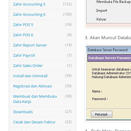
Zahir Accounting 5
(122)
Zahir Accounting 6
(100)
Zahir POS 5
(16)
Zahir POS 6
(6)
3. Akan Muncul Databas
Zahir Report Server
(19)
Zahir Payroll
(7)
Zahir Sales Order
(1)
Install dan Uninstall
(39)
Registrasi dan Aktivasi
(30)
Membuat dan Membuka
(38)
Data Kerja
Downloads
(27)
Cetak dan Desain Faktur
(22)