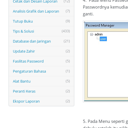
4. Pada Menu Password
Cetak dan Desain Laporan
(12)
Passwordnya kemudian 
Analisis Grafik dan Laporan
(7)
ganti.
Tutup Buku
(9)
Tips & Solusi
(433)
Database dan Jaringan
(21)
Update Zahir
(2)
Fasilitas Password
(5)
Pengaturan Bahasa
(1)
Alat Bantu
(5)
Peranti Keras
(2)
Ekspor Laporan
(2)
5. Pada Menu seperti