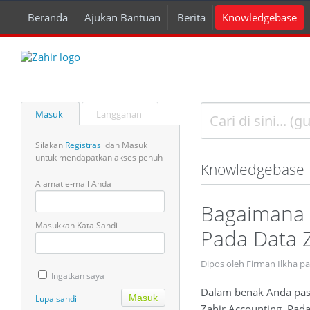
Beranda
Ajukan Bantuan
Berita
Knowledgebase
Masuk
Langganan
Silakan
Registrasi
dan Masuk
untuk mendapatkan akses penuh
Knowledgebase
Alamat e-mail Anda
Bagaimana 
Masukkan Kata Sandi
Pada Data 
Dipos oleh Firman Ilkha p
Ingatkan saya
Dalam benak Anda pas
Lupa sandi
Zahir Accounting. Pad