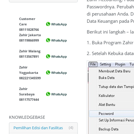
Passwordnya. Perubahan
di perusahaan Anda. 
Customer
Data Keuangan pada P
Care
08111828766
Berikut ini langkah –
Zahir Jakarta
08119866999
1. Buka Program Zahi
Zahir Malang
2. Setelah Kebuka data
08113567891
Zahir
Yogyakarta
082221345599
Zahir
Surabaya
08117577444
KNOWLEDGEBASE
Pemilihan Edisi dan Fasilitas
(4)