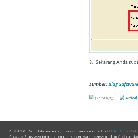
8. Sekarang Anda sud
Sumber:
Blog Software
(1 vote(s))
Artike
© 2014 PT Zahir Internasional, unless otherwise noted. >
EULA
|
Situs Web 
Catatan: Situs web ini mengandung konten yang mensyaratkan Anda terda