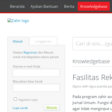
Beranda
Ajukan Bantuan
Berita
Knowledgebase
Masuk
Langganan
Silakan
Registrasi
dan Masuk
untuk mendapatkan akses penuh
Knowledgebase
Alamat e-mail Anda
Fasilitas R
Masukkan Kata Sandi
Dipos oleh Agus Juanda p
Pada program zahir acc
Ingatkan saya
Jurnal Umum. Fungsi da
Lupa sandi
agar tidak menginput u