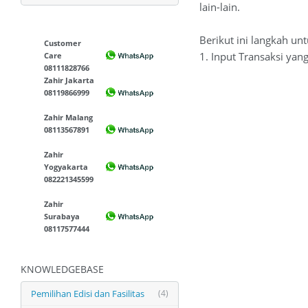
lain-lain.
Berikut ini langkah un
Customer
1. Input Transaksi yan
Care
08111828766
Zahir Jakarta
08119866999
Zahir Malang
08113567891
Zahir
Yogyakarta
082221345599
Zahir
Surabaya
08117577444
KNOWLEDGEBASE
Pemilihan Edisi dan Fasilitas
(4)