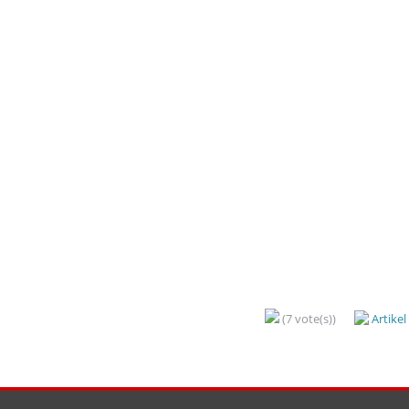
(7 vote(s))
Artike