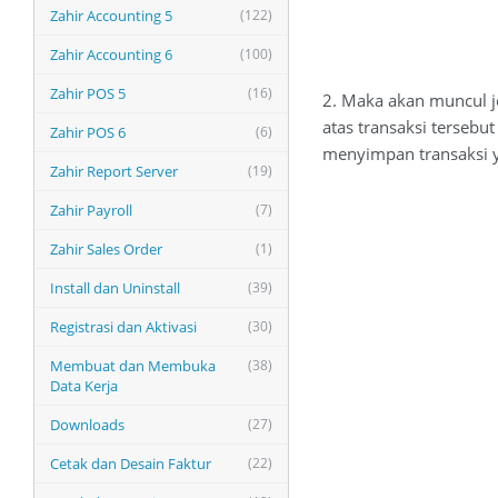
Zahir Accounting 5
(122)
Zahir Accounting 6
(100)
Zahir POS 5
(16)
2. Maka akan muncul je
atas transaksi terseb
Zahir POS 6
(6)
menyimpan transaksi 
Zahir Report Server
(19)
Zahir Payroll
(7)
Zahir Sales Order
(1)
Install dan Uninstall
(39)
Registrasi dan Aktivasi
(30)
Membuat dan Membuka
(38)
Data Kerja
Downloads
(27)
Cetak dan Desain Faktur
(22)