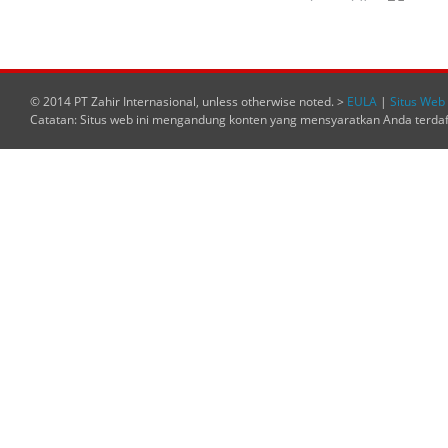
© 2014 PT Zahir Internasional, unless otherwise noted. >
EULA
|
Situs Web 
Catatan: Situs web ini mengandung konten yang mensyaratkan Anda terda