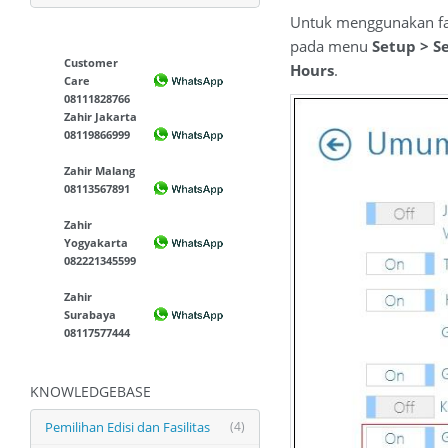
Untuk menggunakan fa
pada menu
Setup > 
Customer
Hours
.
Care
08111828766
Zahir Jakarta
08119866999
Zahir Malang
08113567891
Zahir
Yogyakarta
082221345599
Zahir
Surabaya
08117577444
KNOWLEDGEBASE
Pemilihan Edisi dan Fasilitas
(4)