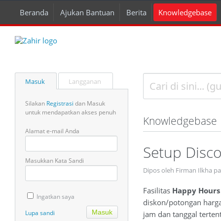
Beranda
Ajukan Bantuan
Berita
Knowledgebase
Masuk
Langganan
Silakan
Registrasi
dan Masuk
untuk mendapatkan akses penuh
Knowledgebase
Alamat e-mail Anda
Setup Disc
Masukkan Kata Sandi
Dipos oleh Firman Ilkha p
Fasilitas
Happy Hour
Ingatkan saya
diskon/potongan harga 
Lupa sandi
jam dan tanggal terten