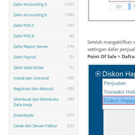
Zahir Accounting 5
(122)
Zahir Accounting 6
(100)
Zahir POS 5
(16)
Zahir POS 6
(6)
Setelah mangaktifkan 
Zahir Report Server
(19)
settingan dafar penju
Point Of Sale > Daft
Zahir Payroll
(7)
Zahir Sales Order
(1)
Install dan Uninstall
(39)
Registrasi dan Aktivasi
(30)
Membuat dan Membuka
(38)
Data Kerja
Downloads
(27)
Cetak dan Desain Faktur
(22)