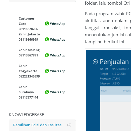
folder, lalu tombol Ct
Pada program zahir PO
Customer
aktifitas anda dalam
Care
tanggal transaksi, 
08111828766
menentukan jumlah ata
Zahir Jakarta
08119866999
tampilan berikut ini.
Zahir Malang
08113567891
Zahir
Yogyakarta
082221345599
Zahir
Surabaya
08117577444
KNOWLEDGEBASE
Pemilihan Edisi dan Fasilitas
(4)