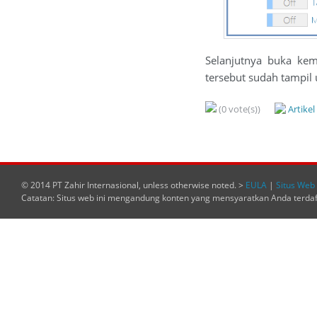
Selanjutnya buka kem
tersebut sudah tampi
(0 vote(s))
Artike
© 2014 PT Zahir Internasional, unless otherwise noted. >
EULA
|
Situs Web 
Catatan: Situs web ini mengandung konten yang mensyaratkan Anda terda