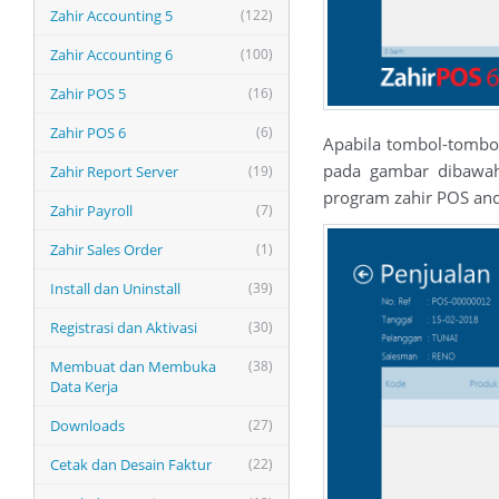
Zahir Accounting 5
(122)
Zahir Accounting 6
(100)
Zahir POS 5
(16)
Zahir POS 6
(6)
Apabila tombol-tombol 
pada gambar dibawah 
Zahir Report Server
(19)
program zahir POS and
Zahir Payroll
(7)
Zahir Sales Order
(1)
Install dan Uninstall
(39)
Registrasi dan Aktivasi
(30)
Membuat dan Membuka
(38)
Data Kerja
Downloads
(27)
Cetak dan Desain Faktur
(22)