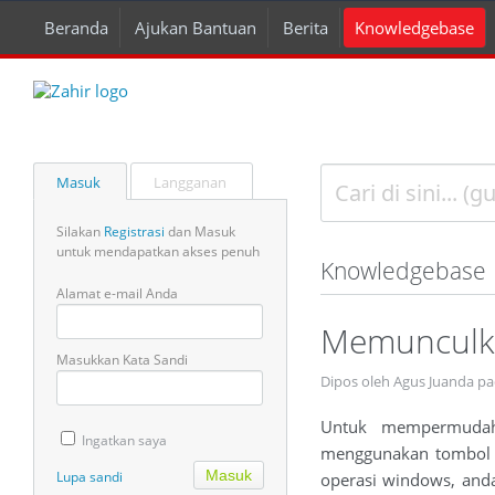
Beranda
Ajukan Bantuan
Berita
Knowledgebase
Masuk
Langganan
Silakan
Registrasi
dan Masuk
untuk mendapatkan akses penuh
Knowledgebase
Alamat e-mail Anda
Memunculka
Masukkan Kata Sandi
Dipos oleh Agus Juanda pa
Untuk mempermudah
Ingatkan saya
menggunakan tombol sh
Lupa sandi
operasi windows, and